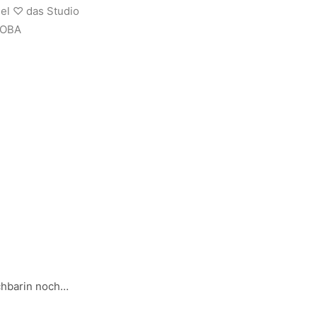
iel ♡ das Studio
JOBA
achbarin noch…