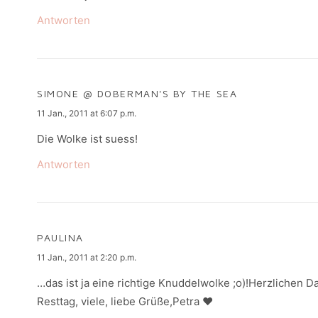
Antworten
SIMONE @ DOBERMAN'S BY THE SEA
says:
11 Jan., 2011 at 6:07 p.m.
Die Wolke ist suess!
Antworten
PAULINA
says:
11 Jan., 2011 at 2:20 p.m.
…das ist ja eine richtige Knuddelwolke ;o)!Herzlichen 
Resttag, viele, liebe Grüße,Petra ♥