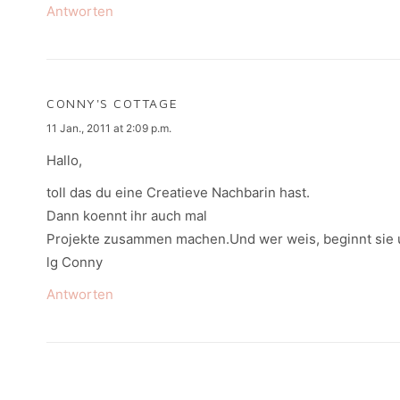
Antworten
CONNY'S COTTAGE
says:
11 Jan., 2011 at 2:09 p.m.
Hallo,
toll das du eine Creatieve Nachbarin hast.
Dann koennt ihr auch mal
Projekte zusammen machen.Und wer weis, beginnt sie ue
lg Conny
Antworten