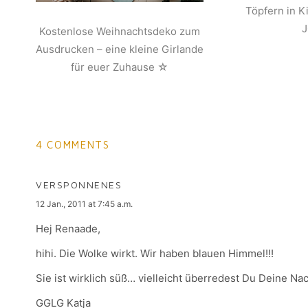
Töpfern in K
Kostenlose Weihnachtsdeko zum
Ausdrucken – eine kleine Girlande
für euer Zuhause ☆
4 COMMENTS
VERSPONNENES
says:
12 Jan., 2011 at 7:45 a.m.
Hej Renaade,
hihi. Die Wolke wirkt. Wir haben blauen Himmel!!!
Sie ist wirklich süß… vielleicht überredest Du Deine N
GGLG Katja