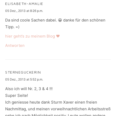
ELISABETH-AMALIE
says:
05 Dez., 2013 at 8:26 p.m.
Da sind coole Sachen dabei. 😀 danke für den schönen
Tipp. =)
hier geht’s zu meinem Blog ♥
Antworten
STERNEGUCKERIN
says:
05 Dez., 2013 at 5:52 p.m.
Also ich will Nr. 2, 3 & 4 !!!
Super Seite!
Ich geniesse heute dank Sturm Xaver einen freien
Nachmittag, und meinen vorweihnachtlichen Arbeitsstreß
sehe ich nach Möglichkeit positiv. Leute wollen andere