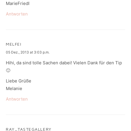
MarieFriedl
Antworten
MELFEI
says:
05 Dez., 2013 at 3:03 p.m.
Hihi, da sind tolle Sachen dabei! Vielen Dank für den Tip
🙂
Liebe Grüße
Melanie
Antworten
RAY_TASTEGALLERY