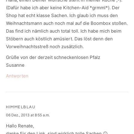
(Dafür habe ich aber keine Kitchen-Aid *grmml*). Der
Shop hat echt klasse Sachen. Ich glaub ich muss den
Weihnachtsmann auch noch mal auf die Boombox stoßen.
Das find ich nämlich auch total toll. Ich habe mich beim
Stöbern auch köstlich amüsiert. Das löst denn den
Vorweihnachtsstreß noch zusätzlich.
Grüße von der derzeit schneckenlosen Pfalz
Susanne
Antworten
HIMMELBLAU
says:
06 Dez., 2013 at 8:55 a.m.
Hallo Renate,
danke für den Link, sind wirklich tolle Sachen 🙂