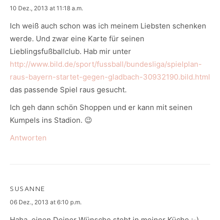
says:
10 Dez., 2013 at 11:18 a.m.
Ich weiß auch schon was ich meinem Liebsten schenken
werde. Und zwar eine Karte für seinen
Lieblingsfußballclub. Hab mir unter
http://www.bild.de/sport/fussball/bundesliga/spielplan-
raus-bayern-startet-gegen-gladbach-30932190.bild.html
das passende Spiel raus gesucht.
Ich geh dann schön Shoppen und er kann mit seinen
Kumpels ins Stadion. 😉
Antworten
SUSANNE
says:
06 Dez., 2013 at 6:10 p.m.
Haha, einen Deiner Wünsche steht in meiner Küche ;-).