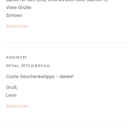
Viele Grüße
Simoen
Antworten
ANONYM
says:
06 Dez., 2013 at 8:44 a.m.
Coole Geschenketipps – danke!
Gruß,
Leon
Antworten