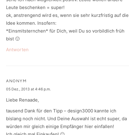
Leute beschenken = super!
ok, anstrengend wird es, wenn sie sehr kurzfristig auf die
Idee kommen. Insofern:
*Einsmitsternchen* für Dich, weil Du so vorbildlich früh
bist 🙂
Antworten
ANONYM
says:
05 Dez., 2013 at 4:46 p.m.
Liebe Renaade,
tausend Dank für den Tipp – design3000 kannte ich
bislang noch nicht. Und Deine Auswahl ist echt super, da
würden mir gleich einige Empfänger hier einfallen!
Ich gleich mal Einkaufen! 🙂