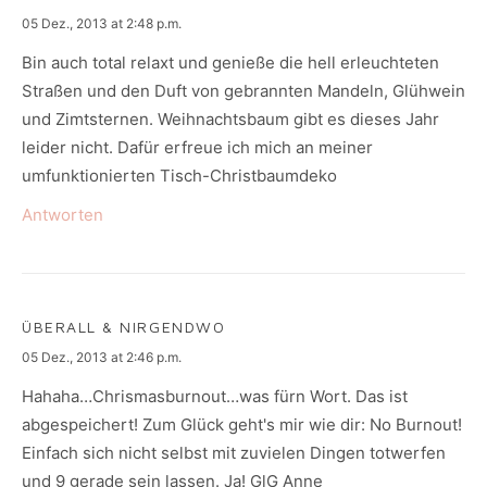
says:
05 Dez., 2013 at 2:48 p.m.
Bin auch total relaxt und genieße die hell erleuchteten
Straßen und den Duft von gebrannten Mandeln, Glühwein
und Zimtsternen. Weihnachtsbaum gibt es dieses Jahr
leider nicht. Dafür erfreue ich mich an meiner
umfunktionierten Tisch-Christbaumdeko
Antworten
ÜBERALL & NIRGENDWO
says:
05 Dez., 2013 at 2:46 p.m.
Hahaha…Chrismasburnout…was fürn Wort. Das ist
abgespeichert! Zum Glück geht's mir wie dir: No Burnout!
Einfach sich nicht selbst mit zuvielen Dingen totwerfen
und 9 gerade sein lassen. Ja! GlG Anne