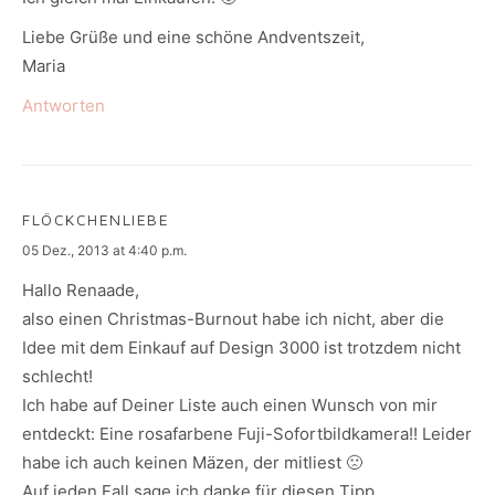
Liebe Grüße und eine schöne Andventszeit,
Maria
Antworten
FLÖCKCHENLIEBE
says:
05 Dez., 2013 at 4:40 p.m.
Hallo Renaade,
also einen Christmas-Burnout habe ich nicht, aber die
Idee mit dem Einkauf auf Design 3000 ist trotzdem nicht
schlecht!
Ich habe auf Deiner Liste auch einen Wunsch von mir
entdeckt: Eine rosafarbene Fuji-Sofortbildkamera!! Leider
habe ich auch keinen Mäzen, der mitliest 🙁
Auf jeden Fall sage ich danke für diesen Tipp.