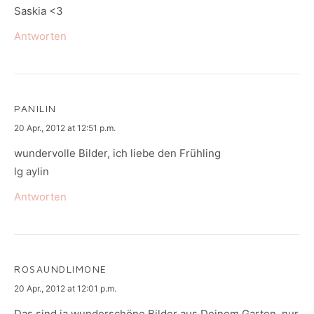
Saskia <3
Antworten
PANILIN
says:
20 Apr., 2012 at 12:51 p.m.
wundervolle Bilder, ich liebe den Frühling
lg aylin
Antworten
ROSAUNDLIMONE
says:
20 Apr., 2012 at 12:01 p.m.
Das sind ja wunderschöne Bilder aus Deinem Garten, nur