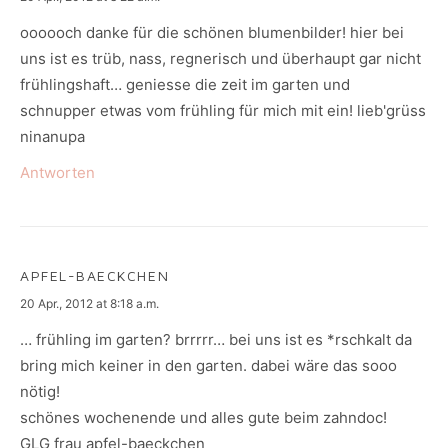
oooooch danke für die schönen blumenbilder! hier bei
uns ist es trüb, nass, regnerisch und überhaupt gar nicht
frühlingshaft… geniesse die zeit im garten und
schnupper etwas vom frühling für mich mit ein! lieb'grüss
ninanupa
Antworten
APFEL-BAECKCHEN
says:
20 Apr., 2012 at 8:18 a.m.
… frühling im garten? brrrrr… bei uns ist es *rschkalt da
bring mich keiner in den garten. dabei wäre das sooo
nötig!
schönes wochenende und alles gute beim zahndoc!
GLG frau apfel-baeckchen