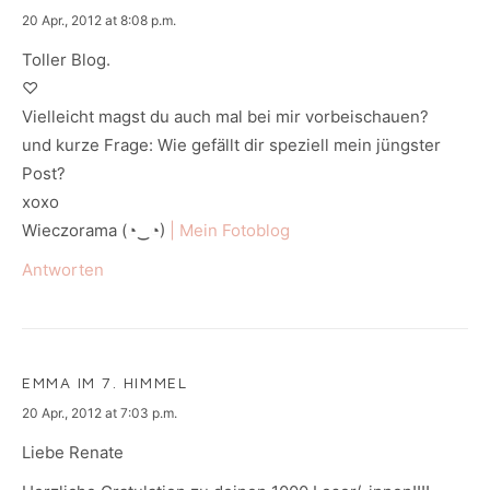
says:
20 Apr., 2012 at 8:08 p.m.
Toller Blog.
♡
Vielleicht magst du auch mal bei mir vorbeischauen?
und kurze Frage: Wie gefällt dir speziell mein jüngster
Post?
xoxo
Wieczorama (◔‿◔)
| Mein Fotoblog
Antworten
EMMA IM 7. HIMMEL
says:
20 Apr., 2012 at 7:03 p.m.
Liebe Renate