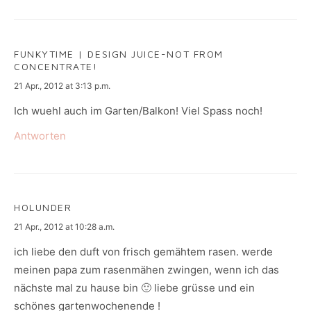
FUNKYTIME | DESIGN JUICE-NOT FROM
CONCENTRATE!
says:
21 Apr., 2012 at 3:13 p.m.
Ich wuehl auch im Garten/Balkon! Viel Spass noch!
Antworten
HOLUNDER
says:
21 Apr., 2012 at 10:28 a.m.
ich liebe den duft von frisch gemähtem rasen. werde
meinen papa zum rasenmähen zwingen, wenn ich das
nächste mal zu hause bin 🙂 liebe grüsse und ein
schönes gartenwochenende !