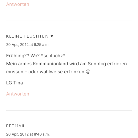
Antworten
KLEINE FLUCHTEN ♥
says:
20 Apr., 2012 at 9:25 a.m.
Frühling?? Wo? *schluchz*
Mein armes Kommunionkind wird am Sonntag erfrieren
müssen – oder wahlweise ertrinken 🙁
LG Tina
Antworten
FEEMAIL
says:
20 Apr., 2012 at 8:46 a.m.