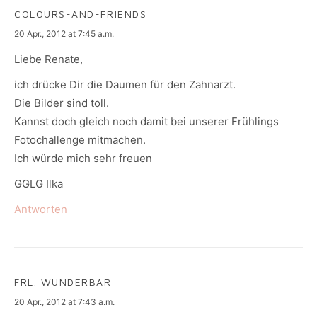
COLOURS-AND-FRIENDS
says:
20 Apr., 2012 at 7:45 a.m.
Liebe Renate,
ich drücke Dir die Daumen für den Zahnarzt.
Die Bilder sind toll.
Kannst doch gleich noch damit bei unserer Frühlings
Fotochallenge mitmachen.
Ich würde mich sehr freuen
GGLG Ilka
Antworten
FRL. WUNDERBAR
says:
20 Apr., 2012 at 7:43 a.m.