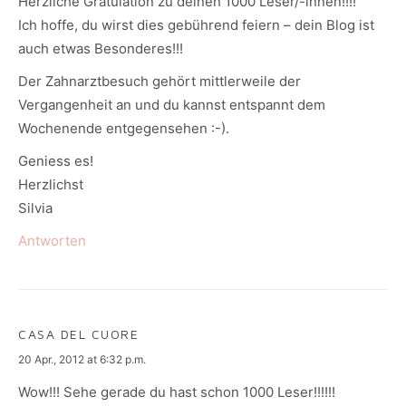
Herzliche Gratulation zu deinen 1000 Leser/-innen!!!!
Ich hoffe, du wirst dies gebührend feiern – dein Blog ist
auch etwas Besonderes!!!
Der Zahnarztbesuch gehört mittlerweile der
Vergangenheit an und du kannst entspannt dem
Wochenende entgegensehen :-).
Geniess es!
Herzlichst
Silvia
Antworten
CASA DEL CUORE
says:
20 Apr., 2012 at 6:32 p.m.
Wow!!! Sehe gerade du hast schon 1000 Leser!!!!!!