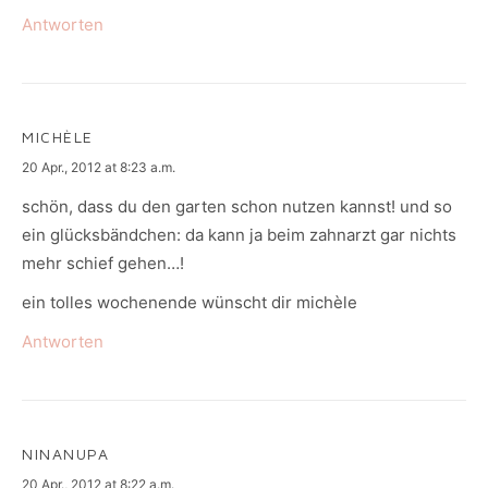
Antworten
MICHÈLE
says:
20 Apr., 2012 at 8:23 a.m.
schön, dass du den garten schon nutzen kannst! und so
ein glücksbändchen: da kann ja beim zahnarzt gar nichts
mehr schief gehen…!
ein tolles wochenende wünscht dir michèle
Antworten
NINANUPA
says:
20 Apr., 2012 at 8:22 a.m.