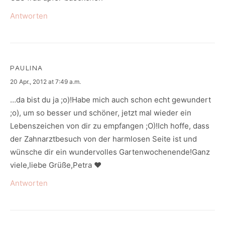
Antworten
PAULINA
says:
20 Apr., 2012 at 7:49 a.m.
…da bist du ja ;o)!Habe mich auch schon echt gewundert
;o), um so besser und schöner, jetzt mal wieder ein
Lebenszeichen von dir zu empfangen ;O)!Ich hoffe, dass
der Zahnarztbesuch von der harmlosen Seite ist und
wünsche dir ein wundervolles Gartenwochenende!Ganz
viele,liebe Grüße,Petra ♥
Antworten