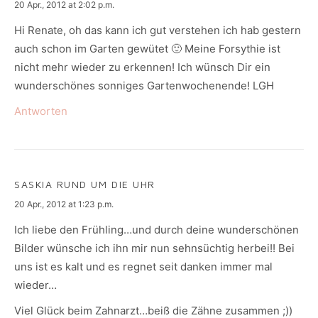
says:
20 Apr., 2012 at 2:02 p.m.
Hi Renate, oh das kann ich gut verstehen ich hab gestern
auch schon im Garten gewütet 🙂 Meine Forsythie ist
nicht mehr wieder zu erkennen! Ich wünsch Dir ein
wunderschönes sonniges Gartenwochenende! LGH
Antworten
SASKIA RUND UM DIE UHR
says:
20 Apr., 2012 at 1:23 p.m.
Ich liebe den Frühling…und durch deine wunderschönen
Bilder wünsche ich ihn mir nun sehnsüchtig herbei!! Bei
uns ist es kalt und es regnet seit danken immer mal
wieder…
Viel Glück beim Zahnarzt…beiß die Zähne zusammen ;))