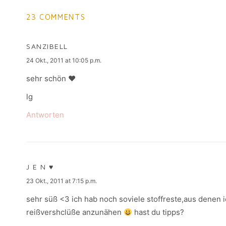
23 COMMENTS
SANZIBELL
says:
24 Okt., 2011 at 10:05 p.m.
sehr schön ♥
lg
Antworten
J E N ♥
says:
23 Okt., 2011 at 7:15 p.m.
sehr süß <3 ich hab noch soviele stoffreste,aus denen
reißvershclüße anzunähen
hast du tipps?