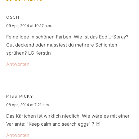
OSCH
says:
09 Apr., 2014 at 10:17 a.m.
Feine Idee in schönen Farben! Wie ist das Edd…-Spray?
Gut deckend oder musstest du mehrere Schichten
sprühen? LG Kerstin
Antworten
MISS PICKY
says:
08 Apr., 2014 at 7:21 a.m.
Das Kärtchen ist wirklich niedlich. Wie wäre es mit einer
Variante: "Keep calm and search eggs" ? 😉
Antworten