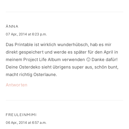
ÄNNA
says:
07 Apr., 2014 at 6:23 p.m.
Das Printable ist wirklich wunderhübsch, hab es mir
direkt gespeichert und werde es später für den April in
meinem Project Life Album verwenden 🙂 Danke dafür!
Deine Osterdeko sieht übrigens super aus, schön bunt,
macht richtig Osterlaune.
Antworten
FREULEINMIMI
says:
06 Apr., 2014 at 6:57 a.m.