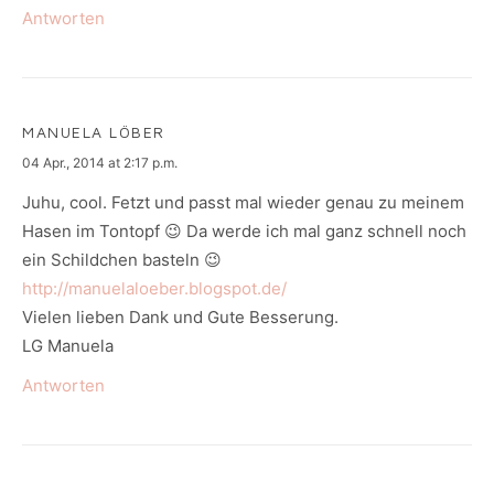
Antworten
MANUELA LÖBER
says:
04 Apr., 2014 at 2:17 p.m.
Juhu, cool. Fetzt und passt mal wieder genau zu meinem
Hasen im Tontopf 😉 Da werde ich mal ganz schnell noch
ein Schildchen basteln 😉
http://manuelaloeber.blogspot.de/
Vielen lieben Dank und Gute Besserung.
LG Manuela
Antworten