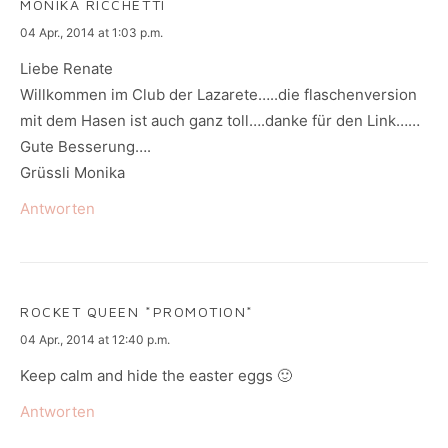
MONIKA RICCHETTI
says:
04 Apr., 2014 at 1:03 p.m.
Liebe Renate
Willkommen im Club der Lazarete…..die flaschenversion
mit dem Hasen ist auch ganz toll….danke für den Link……
Gute Besserung….
Grüssli Monika
Antworten
ROCKET QUEEN *PROMOTION*
says:
04 Apr., 2014 at 12:40 p.m.
Keep calm and hide the easter eggs 🙂
Antworten