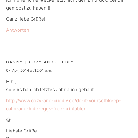
gemopst zu haben!!!
Ganz liebe Grüße!
Antworten
DANNY | COZY AND CUDDLY
says:
04 Apr., 2014 at 12:01 p.m.
Hihi,
so eins hab ich letztes Jahr auch gebaut:
http://www.cozy-and-cuddly.de/do-it-yourself/keep-
calm-and-hide-eggs-free-printable/
😉
Liebste Grüße