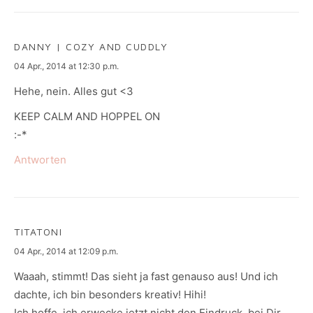
DANNY | COZY AND CUDDLY
says:
04 Apr., 2014 at 12:30 p.m.
Hehe, nein. Alles gut <3
KEEP CALM AND HOPPEL ON
:-*
Antworten
TITATONI
says:
04 Apr., 2014 at 12:09 p.m.
Waaah, stimmt! Das sieht ja fast genauso aus! Und ich
dachte, ich bin besonders kreativ! Hihi!
Ich hoffe, ich erwecke jetzt nicht den Eindruck, bei Dir