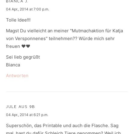
BIANCA J.
says:
04 Apr., 2014 at 7:00 p.m.
Tolle Idee!!!
Magst Du vielleicht an meiner "Mutmachaktion für Katja
von Versponnenes" teilnehmen?? Würde mich sehr
freuen ♥♥
Sei lieb gegrüßt
Bianca
Antworten
JULE AUS 9B
says:
04 Apr., 2014 at 6:21 p.m.
Superschön, das Printable und auch die Flasche. Sag
mal, hast du dafür Schleich Tiere genommen? Weil ich