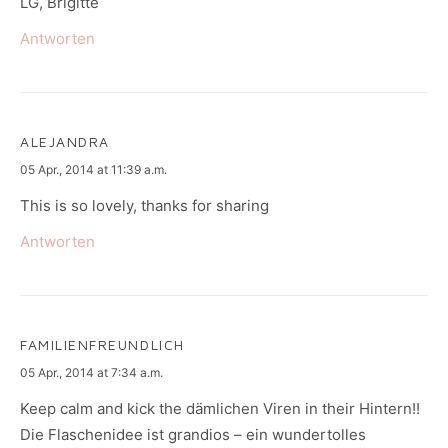
LG, Brigitte
Antworten
ALEJANDRA
says:
05 Apr., 2014 at 11:39 a.m.
This is so lovely, thanks for sharing
Antworten
FAMILIENFREUNDLICH
says:
05 Apr., 2014 at 7:34 a.m.
Keep calm and kick the dämlichen Viren in their Hintern!!
Die Flaschenidee ist grandios – ein wundertolles