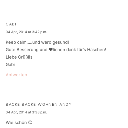
GABI
says:
04 Apr., 2014 at 3:42 p.m.
Keep calm…..und werd gesund!
Gute Besserung und ♥lichen dank für's Häschen!
Liebe Grüßlis
Gabi
Antworten
BACKE BACKE WOHNEN ANDY
says:
04 Apr., 2014 at 3:38 p.m.
Wie schön 😉