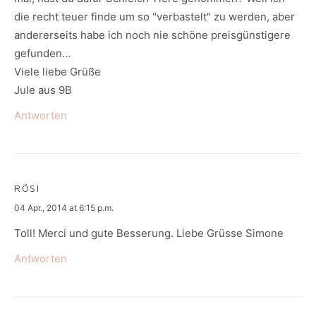
die recht teuer finde um so "verbastelt" zu werden, aber
andererseits habe ich noch nie schöne preisgünstigere
gefunden…
Viele liebe Grüße
Jule aus 9B
Antworten
RÖSI
says:
04 Apr., 2014 at 6:15 p.m.
Toll! Merci und gute Besserung. Liebe Grüsse Simone
Antworten