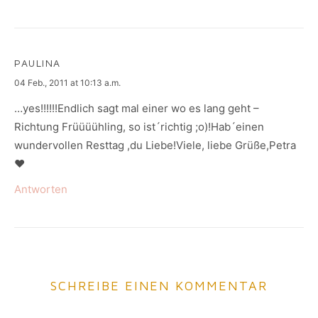
PAULINA
says:
04 Feb., 2011 at 10:13 a.m.
…yes!!!!!!Endlich sagt mal einer wo es lang geht –
Richtung Früüüühling, so ist´richtig ;o)!Hab´einen
wundervollen Resttag ,du Liebe!Viele, liebe Grüße,Petra
♥
Antworten
SCHREIBE EINEN KOMMENTAR