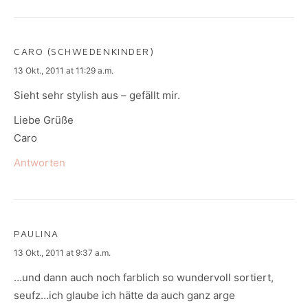
CARO (SCHWEDENKINDER)
says:
13 Okt., 2011 at 11:29 a.m.
Sieht sehr stylish aus – gefällt mir.
Liebe Grüße
Caro
Antworten
PAULINA
says:
13 Okt., 2011 at 9:37 a.m.
…und dann auch noch farblich so wundervoll sortiert,
seufz…ich glaube ich hätte da auch ganz arge