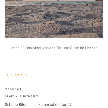
Laboe ♡ Das Meer vor der Tür und Ruhe im Herzen.
16 COMMENTS
REBECCA
says:
14 Okt., 2011 at 7:24 p.m.
Schöne Bilder… ich komm jetzt öfter 🙂