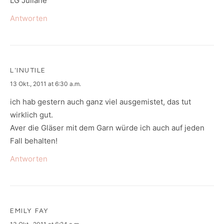
LG Juliane
Antworten
L'INUTILE
says:
13 Okt., 2011 at 6:30 a.m.
ich hab gestern auch ganz viel ausgemistet, das tut
wirklich gut.
Aver die Gläser mit dem Garn würde ich auch auf jeden
Fall behalten!
Antworten
EMILY FAY
says: