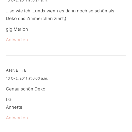
13 Okt., 2011 at 6:24 a.m.
…so wie ich….undx wenn es dann noch so schön als
Deko das Zimmerchen ziert;)
glg Marion
Antworten
ANNETTE
says:
13 Okt., 2011 at 6:00 a.m.
Genau schön Deko!
LG
Annette
Antworten