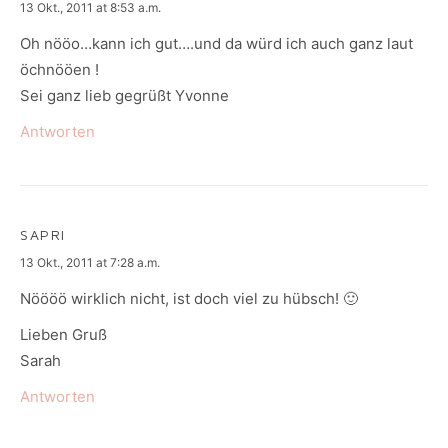
says:
13 Okt., 2011 at 8:53 a.m.
Oh nööo…kann ich gut….und da würd ich auch ganz laut
öchnööen !
Sei ganz lieb gegrüßt Yvonne
Antworten
SAPRI
says:
13 Okt., 2011 at 7:28 a.m.
Nöööö wirklich nicht, ist doch viel zu hübsch! 🙂
Lieben Gruß
Sarah
Antworten