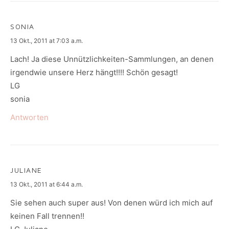
SONIA
says:
13 Okt., 2011 at 7:03 a.m.
Lach! Ja diese Unnützlichkeiten-Sammlungen, an denen
irgendwie unsere Herz hängt!!!! Schön gesagt!
LG
sonia
Antworten
JULIANE
says:
13 Okt., 2011 at 6:44 a.m.
Sie sehen auch super aus! Von denen würd ich mich auf
keinen Fall trennen!!