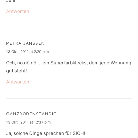
Jule
Antworten
PETRA JANSSEN
says:
13 Okt., 2011 at 2:20 p.m.
Och, nö.nö.nö … ein Superfarbklecks, dem jede Wohnung
gut steht!
Antworten
GANZBODENSTÄNDIG
says:
13 Okt., 2011 at 12:37 p.m.
Ja, solche Dinge sprechen für SICH!