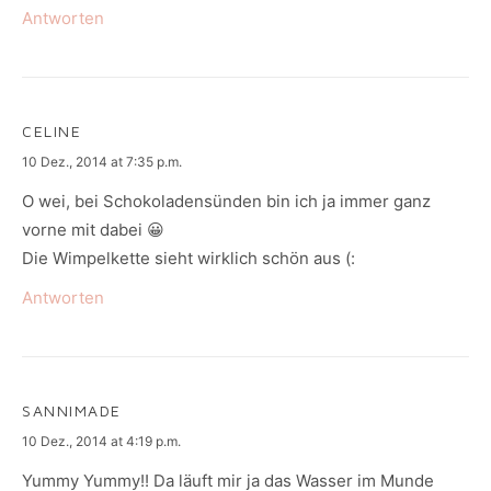
Antworten
CELINE
says:
10 Dez., 2014 at 7:35 p.m.
O wei, bei Schokoladensünden bin ich ja immer ganz
vorne mit dabei 😀
Die Wimpelkette sieht wirklich schön aus (:
Antworten
SANNIMADE
says:
10 Dez., 2014 at 4:19 p.m.
Yummy Yummy!! Da läuft mir ja das Wasser im Munde