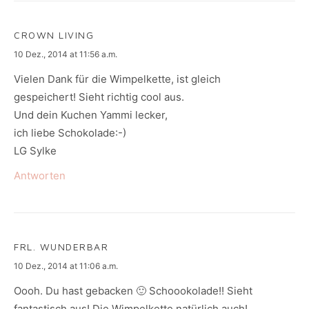
CROWN LIVING
says:
10 Dez., 2014 at 11:56 a.m.
Vielen Dank für die Wimpelkette, ist gleich
gespeichert! Sieht richtig cool aus.
Und dein Kuchen Yammi lecker,
ich liebe Schokolade:-)
LG Sylke
Antworten
FRL. WUNDERBAR
says:
10 Dez., 2014 at 11:06 a.m.
Oooh. Du hast gebacken 🙂 Schoookolade!! Sieht
fantastisch aus! Die Wimpelkette natürlich auch!