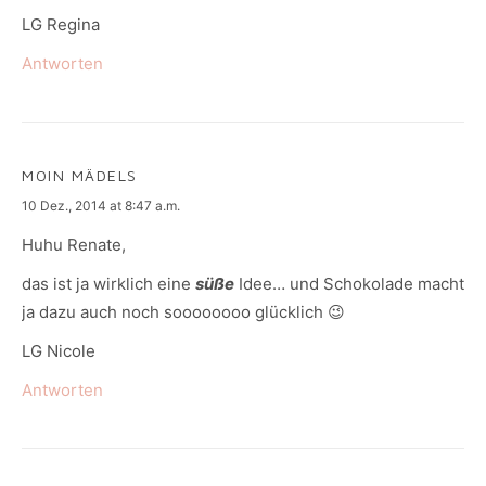
LG Regina
Antworten
MOIN MÄDELS
says:
10 Dez., 2014 at 8:47 a.m.
Huhu Renate,
das ist ja wirklich eine
süße
Idee… und Schokolade macht
ja dazu auch noch soooooooo glücklich 😉
LG Nicole
Antworten