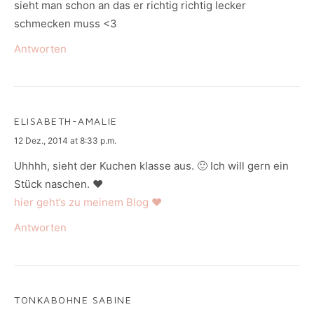
sieht man schon an das er richtig richtig lecker
schmecken muss <3
Antworten
ELISABETH-AMALIE
says:
12 Dez., 2014 at 8:33 p.m.
Uhhhh, sieht der Kuchen klasse aus. 🙂 Ich will gern ein
Stück naschen. ♥
hier geht’s zu meinem Blog ♥
Antworten
TONKABOHNE SABINE