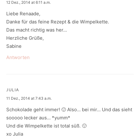
says:
12 Dez., 2014 at 6:11 a.m.
Liebe Renaade,
Danke für das feine Rezept & die Wimpelkette.
Das macht richtig was her…
Herzliche Grüße,
Sabine
Antworten
JULIA
says:
11 Dez., 2014 at 7:43 a.m.
Schokolade geht immer! 🙂 Also… bei mir… Und das sieht
sooooo lecker aus… *yumm*
Und die Wimpelkette ist total süß. 🙂
xo Julia