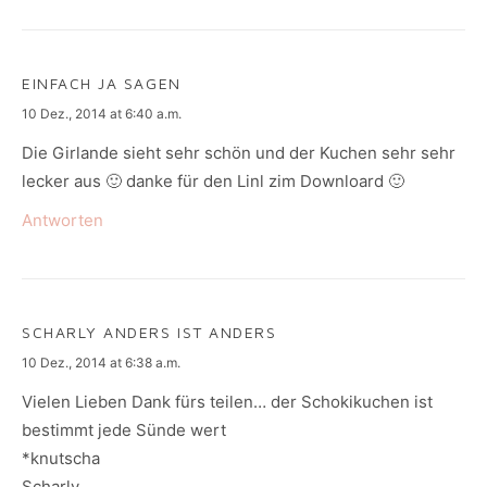
EINFACH JA SAGEN
says:
10 Dez., 2014 at 6:40 a.m.
Die Girlande sieht sehr schön und der Kuchen sehr sehr
lecker aus 🙂 danke für den Linl zim Downloard 🙂
Antworten
SCHARLY ANDERS IST ANDERS
says:
10 Dez., 2014 at 6:38 a.m.
Vielen Lieben Dank fürs teilen… der Schokikuchen ist
bestimmt jede Sünde wert
*knutscha
Scharly