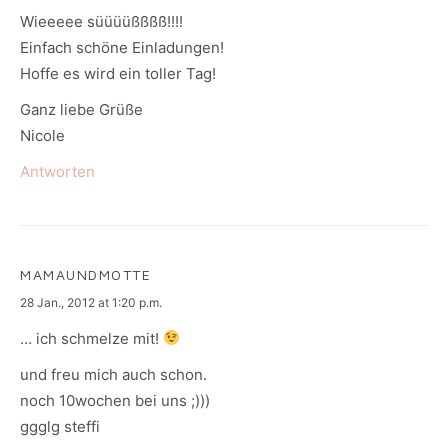
Wieeeee süüüüßßßß!!!!
Einfach schöne Einladungen!
Hoffe es wird ein toller Tag!
Ganz liebe Grüße
Nicole
Antworten
MAMAUNDMOTTE
says:
28 Jan., 2012 at 1:20 p.m.
… ich schmelze mit!
und freu mich auch schon.
noch 10wochen bei uns ;)))
ggglg steffi