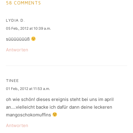
58 COMMENTS
LYDIA D.
says:
05 Feb., 2012 at 10:39 a.m.
süüüüüüüß
Antworten
TINEE
says:
01 Feb., 2012 at 11:53 a.m.
oh wie schön! dieses ereignis steht bei uns im april
an….vielleicht backe ich dafür dann deine leckeren
mangoschokomuffins
Antworten