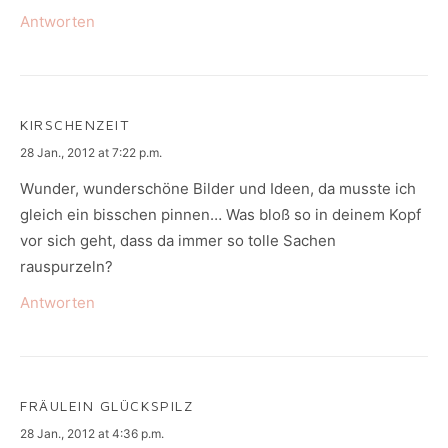
Antworten
KIRSCHENZEIT
says:
28 Jan., 2012 at 7:22 p.m.
Wunder, wunderschöne Bilder und Ideen, da musste ich
gleich ein bisschen pinnen… Was bloß so in deinem Kopf
vor sich geht, dass da immer so tolle Sachen
rauspurzeln?
Antworten
FRÄULEIN GLÜCKSPILZ
says:
28 Jan., 2012 at 4:36 p.m.