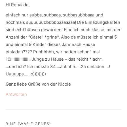
Hi Renaade,
einfach nur subba, subbaaa, subbasubbbaaa und
nochmals suuuuuubbbbbbaaaaaaa! Die Einladungskarten
sind echt hübsch geworden! Find ich auch klasse, mit der
Anzahl der "Gäste" *grins*. Also da müsste ich einmal 5
und einmal 9 Kinder dieses Jahr nach Hause
einladen???? Puhhhhhh, wir hatten schon` mal
10!!!!!!!!!!!!!!!!!! Jungs zu Hause – das reicht *lach*.
…und ich? Ich müsste 34….ähhhhh…..25 einladen….!
Uuuuups…. :o)))))))))
Ganz liebe Grüße von der Nicole
Antworten
BINE {WAS EIGENES}