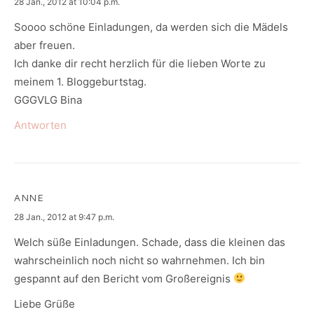
says:
28 Jan., 2012 at 10:04 p.m.
Soooo schöne Einladungen, da werden sich die Mädels
aber freuen.
Ich danke dir recht herzlich für die lieben Worte zu
meinem 1. Bloggeburtstag.
GGGVLG Bina
Antworten
ANNE
says:
28 Jan., 2012 at 9:47 p.m.
Welch süße Einladungen. Schade, dass die kleinen das
wahrscheinlich noch nicht so wahrnehmen. Ich bin
gespannt auf den Bericht vom Großereignis
Liebe Grüße