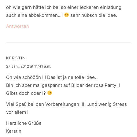
oh wie gern hätte ich bei so einer leckeren einladung
auch eine abbekommen…!
sehr hübsch die idee.
Antworten
KERSTIN
says:
27 Jan., 2012 at 11:41 a.m.
Oh wie schööön !!! Das ist ja ne tolle Idee.
Bin ich aber mal gespannt auf Bilder der rosa Party !!
Gibts doch oder !?
Viel Spaß bei den Vorbereitungen !!! …und wenig Stress
vor allem !!
Herzliche Grüße
Kerstin