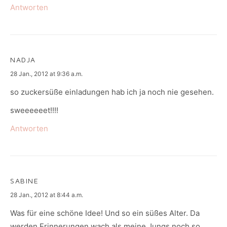
Antworten
NADJA
says:
28 Jan., 2012 at 9:36 a.m.
so zuckersüße einladungen hab ich ja noch nie gesehen.
sweeeeeet!!!!
Antworten
SABINE
says:
28 Jan., 2012 at 8:44 a.m.
Was für eine schöne Idee! Und so ein süßes Alter. Da
werden Erinnerungen wach als meine Jungs noch so