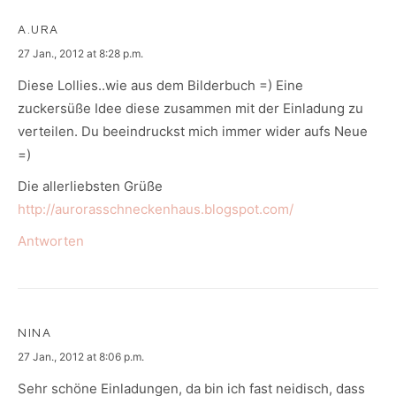
A.URA
says:
27 Jan., 2012 at 8:28 p.m.
Diese Lollies..wie aus dem Bilderbuch =) Eine
zuckersüße Idee diese zusammen mit der Einladung zu
verteilen. Du beeindruckst mich immer wider aufs Neue
=)
Die allerliebsten Grüße
http://aurorasschneckenhaus.blogspot.com/
Antworten
NINA
says:
27 Jan., 2012 at 8:06 p.m.
Sehr schöne Einladungen, da bin ich fast neidisch, dass