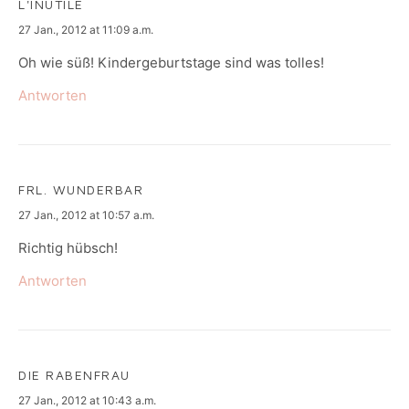
L'INUTILE
says:
27 Jan., 2012 at 11:09 a.m.
Oh wie süß! Kindergeburtstage sind was tolles!
Antworten
FRL. WUNDERBAR
says:
27 Jan., 2012 at 10:57 a.m.
Richtig hübsch!
Antworten
DIE RABENFRAU
says:
27 Jan., 2012 at 10:43 a.m.