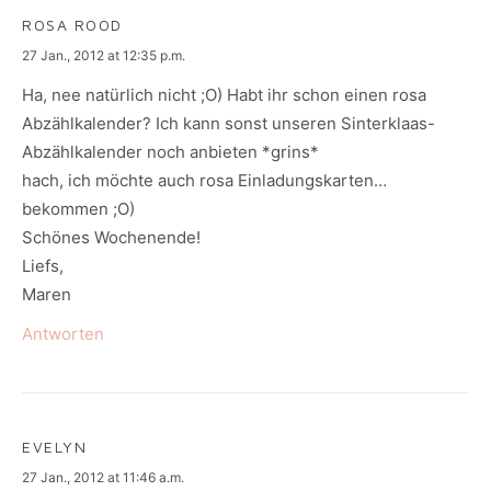
ROSA ROOD
says:
27 Jan., 2012 at 12:35 p.m.
Ha, nee natürlich nicht ;O) Habt ihr schon einen rosa
Abzählkalender? Ich kann sonst unseren Sinterklaas-
Abzählkalender noch anbieten *grins*
hach, ich möchte auch rosa Einladungskarten…
bekommen ;O)
Schönes Wochenende!
Liefs,
Maren
Antworten
EVELYN
says:
27 Jan., 2012 at 11:46 a.m.