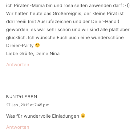
ich Piraten-Mama bin und rosa selten anwenden darf :-))
Wir hatten heute das Großereignis, der kleine Pirat ist
ddrrreeiii (mit Ausrufezeichen und der Deier-Hand!)
geworden, es war sehr schön und wir sind alle platt aber
glücklich. Ich wünsche Euch auch eine wunderschöne
Dreier-Party
Liebe Grüße, Deine Nina
Antworten
BUNT♥LEBEN
says:
27 Jan., 2012 at 7:45 p.m.
Was für wundervolle Einladungen
Antworten