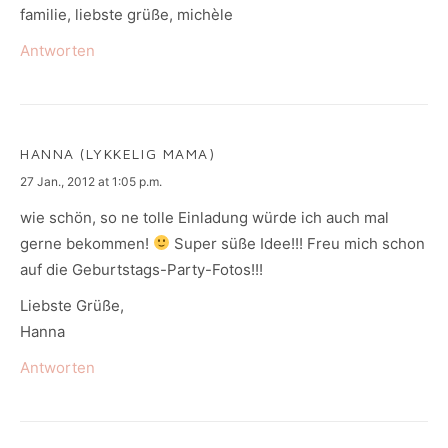
familie, liebste grüße, michèle
Antworten
HANNA (LYKKELIG MAMA)
says:
27 Jan., 2012 at 1:05 p.m.
wie schön, so ne tolle Einladung würde ich auch mal
gerne bekommen!
Super süße Idee!!! Freu mich schon
auf die Geburtstags-Party-Fotos!!!
Liebste Grüße,
Hanna
Antworten