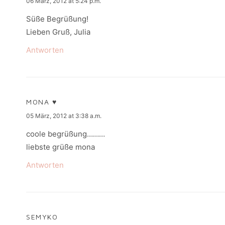
says:
06 März, 2012 at 5:24 p.m.
Süße Begrüßung!
Lieben Gruß, Julia
Antworten
MONA ♥
says:
05 März, 2012 at 3:38 a.m.
coole begrüßung………
liebste grüße mona
Antworten
SEMYKO