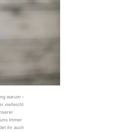
nung warum –
r vielleicht
nserer
r uns immer
det ihr auch