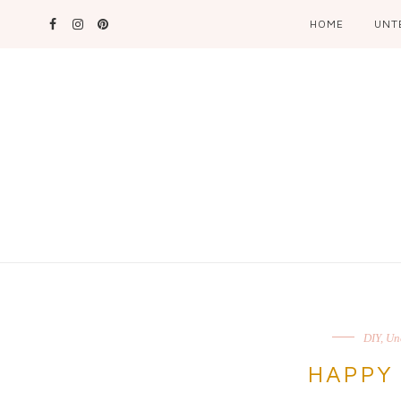
HOME
UNT
DIY
,
Un
HAPPY