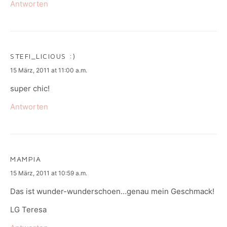
Antworten
STEFI_LICIOUS :)
says:
15 März, 2011 at 11:00 a.m.
super chic!
Antworten
MAMPIA
says:
15 März, 2011 at 10:59 a.m.
Das ist wunder-wunderschoen…genau mein Geschmack!
LG Teresa