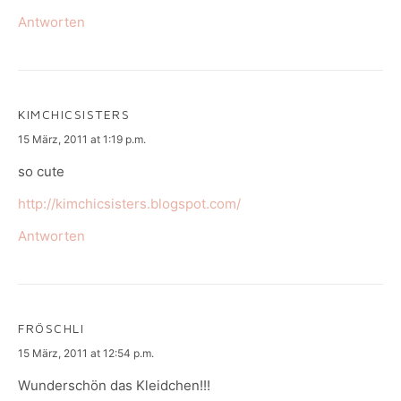
Antworten
KIMCHICSISTERS
says:
15 März, 2011 at 1:19 p.m.
so cute
http://kimchicsisters.blogspot.com/
Antworten
FRÖSCHLI
says:
15 März, 2011 at 12:54 p.m.
Wunderschön das Kleidchen!!!