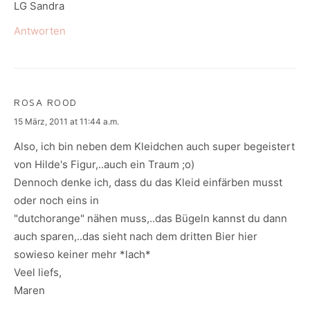
LG Sandra
Antworten
ROSA ROOD
says:
15 März, 2011 at 11:44 a.m.
Also, ich bin neben dem Kleidchen auch super begeistert
von Hilde's Figur,..auch ein Traum ;o)
Dennoch denke ich, dass du das Kleid einfärben musst
oder noch eins in
"dutchorange" nähen muss,..das Bügeln kannst du dann
auch sparen,..das sieht nach dem dritten Bier hier
sowieso keiner mehr *lach*
Veel liefs,
Maren