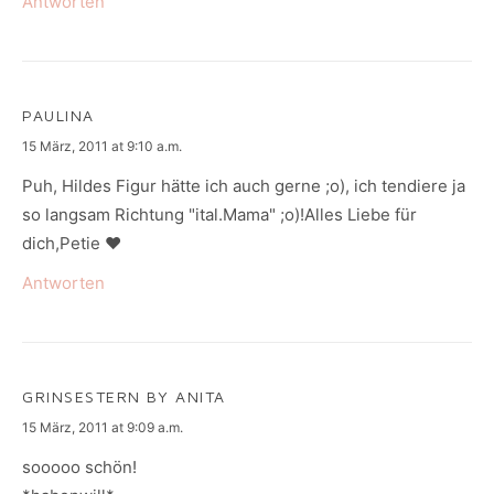
Antworten
PAULINA
says:
15 März, 2011 at 9:10 a.m.
Puh, Hildes Figur hätte ich auch gerne ;o), ich tendiere ja
so langsam Richtung "ital.Mama" ;o)!Alles Liebe für
dich,Petie ♥
Antworten
GRINSESTERN BY ANITA
says:
15 März, 2011 at 9:09 a.m.
sooooo schön!