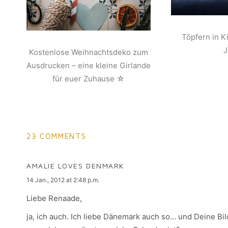
Töpfern in K
Kostenlose Weihnachtsdeko zum
Ausdrucken – eine kleine Girlande
für euer Zuhause ☆
23 COMMENTS
AMALIE LOVES DENMARK
says:
14 Jan., 2012 at 2:48 p.m.
Liebe Renaade,
ja, ich auch. Ich liebe Dänemark auch so… und Deine Bilde