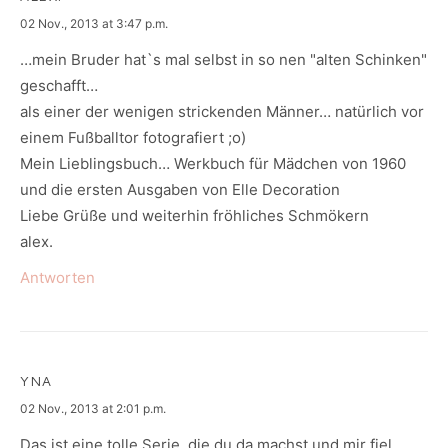
says:
02 Nov., 2013 at 3:47 p.m.
…mein Bruder hat`s mal selbst in so nen "alten Schinken"
geschafft…
als einer der wenigen strickenden Männer… natürlich vor
einem Fußballtor fotografiert ;o)
Mein Lieblingsbuch… Werkbuch für Mädchen von 1960
und die ersten Ausgaben von Elle Decoration
Liebe Grüße und weiterhin fröhliches Schmökern
alex.
Antworten
YNA
says:
02 Nov., 2013 at 2:01 p.m.
Das ist eine tolle Serie, die du da machst und mir fiel