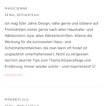
MAGICIENNE
says:
04 Nov., 2013 at 6:13 p.m.
Ich mag 50er Jahre Design, nähe gerne und stöbere auf
Flohmärkten immer gerne nach alten Haushalts- und
Nähbüchern, bzw. alten Nähzeitschriften. Alleine die
Werbung für die kuriosesten Haus- und
Schönheitsmittelchen, die man darin oft findet ist
unglaublich unterhaltenswert. Nicht zu vergessen
herrlich skurrile Tips zum Thema Körperpflege und
Ernährung. Immer wieder schön – und inspirierend! 🙂
Antworten
MADEBYLULU
says:
03 Nov., 2013 at 7:22 p.m.