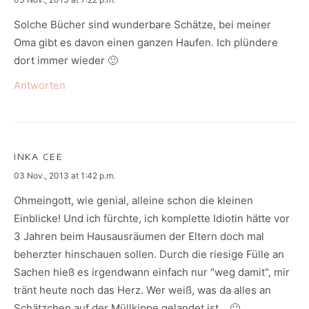
Solche Bücher sind wunderbare Schätze, bei meiner
Oma gibt es davon einen ganzen Haufen. Ich plündere
dort immer wieder 🙂
Antworten
INKA CEE
says:
03 Nov., 2013 at 1:42 p.m.
Ohmeingott, wie genial, alleine schon die kleinen
Einblicke! Und ich fürchte, ich komplette Idiotin hätte vor
3 Jahren beim Hausausräumen der Eltern doch mal
beherzter hinschauen sollen. Durch die riesige Fülle an
Sachen hieß es irgendwann einfach nur "weg damit", mir
tränt heute noch das Herz. Wer weiß, was da alles an
Schätzchen auf der Müllkippe gelandet ist… 🙁