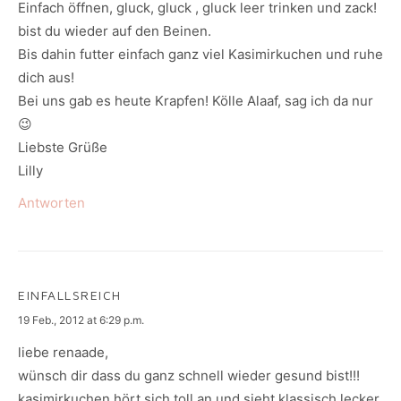
Einfach öffnen, gluck, gluck , gluck leer trinken und zack!
bist du wieder auf den Beinen.
Bis dahin futter einfach ganz viel Kasimirkuchen und ruhe
dich aus!
Bei uns gab es heute Krapfen! Kölle Alaaf, sag ich da nur
😉
Liebste Grüße
Lilly
Antworten
EINFALLSREICH
says:
19 Feb., 2012 at 6:29 p.m.
liebe renaade,
wünsch dir dass du ganz schnell wieder gesund bist!!!
kasimirkuchen hört sich toll an und sieht klassisch lecker