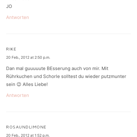
JO
Antworten
RIKE
says:
20 Feb., 2012 at 2:50 p.m.
Dan mal guuuuute BEsserung auch von mir. Mit
Rührkuchen und Schorle solltest du wieder putzmunter
sein 😉 Alles Liebe!
Antworten
ROSAUNDLIMONE
says:
20 Feb., 2012 at 1:52 p.m.