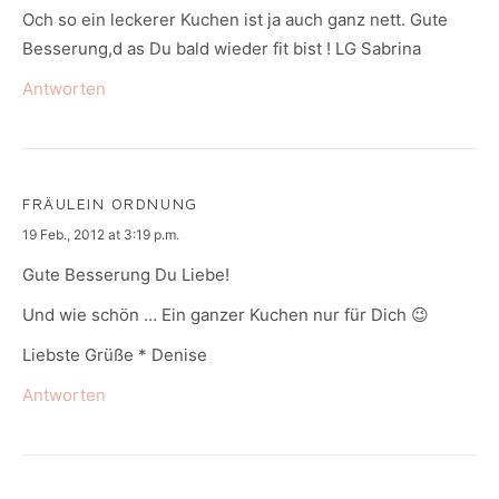
Och so ein leckerer Kuchen ist ja auch ganz nett. Gute
Besserung,d as Du bald wieder fit bist ! LG Sabrina
Antworten
FRÄULEIN ORDNUNG
says:
19 Feb., 2012 at 3:19 p.m.
Gute Besserung Du Liebe!
Und wie schön … Ein ganzer Kuchen nur für Dich 😉
Liebste Grüße * Denise
Antworten