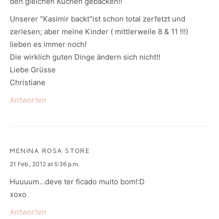
den gleichen Kuchen gebacken!!
Unserer "Kasimir backt"ist schon total zerfetzt und
zerlesen; aber meine Kinder ( mittlerweile 8 & 11 !!!)
lieben es immer noch!
Die wirklich guten Dinge ändern sich nicht!!
Liebe Grüsse
Christiane
Antworten
MENINA ROSA STORE
says:
21 Feb., 2012 at 5:36 p.m.
Huuuum…deve ter ficado muito bom!:D
xoxo
Antworten