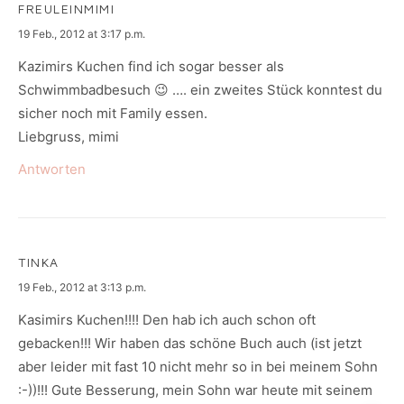
FREULEINMIMI
says:
19 Feb., 2012 at 3:17 p.m.
Kazimirs Kuchen find ich sogar besser als
Schwimmbadbesuch 😉 …. ein zweites Stück konntest du
sicher noch mit Family essen.
Liebgruss, mimi
Antworten
TINKA
says:
19 Feb., 2012 at 3:13 p.m.
Kasimirs Kuchen!!!! Den hab ich auch schon oft
gebacken!!! Wir haben das schöne Buch auch (ist jetzt
aber leider mit fast 10 nicht mehr so in bei meinem Sohn
:-))!!! Gute Besserung, mein Sohn war heute mit seinem