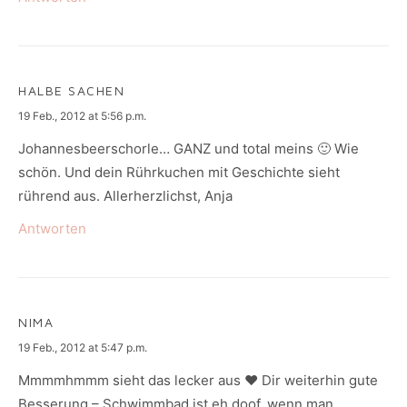
HALBE SACHEN
says:
19 Feb., 2012 at 5:56 p.m.
Johannesbeerschorle… GANZ und total meins 🙂 Wie
schön. Und dein Rührkuchen mit Geschichte sieht
rührend aus. Allerherzlichst, Anja
Antworten
NIMA
says:
19 Feb., 2012 at 5:47 p.m.
Mmmmhmmm sieht das lecker aus ♥ Dir weiterhin gute
Besserung – Schwimmbad ist eh doof, wenn man