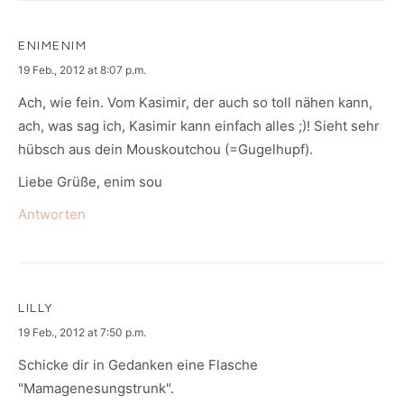
ENIMENIM
says:
19 Feb., 2012 at 8:07 p.m.
Ach, wie fein. Vom Kasimir, der auch so toll nähen kann,
ach, was sag ich, Kasimir kann einfach alles ;)! Sieht sehr
hübsch aus dein Mouskoutchou (=Gugelhupf).
Liebe Grüße, enim sou
Antworten
LILLY
says:
19 Feb., 2012 at 7:50 p.m.
Schicke dir in Gedanken eine Flasche
"Mamagenesungstrunk".