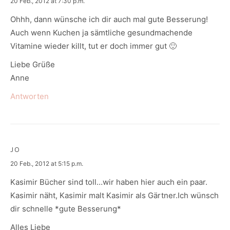
says:
20 Feb., 2012 at 7:30 p.m.
Ohhh, dann wünsche ich dir auch mal gute Besserung!
Auch wenn Kuchen ja sämtliche gesundmachende
Vitamine wieder killt, tut er doch immer gut 🙂
Liebe Grüße
Anne
Antworten
JO
says:
20 Feb., 2012 at 5:15 p.m.
Kasimir Bücher sind toll…wir haben hier auch ein paar.
Kasimir näht, Kasimir malt Kasimir als Gärtner.Ich wünsch
dir schnelle *gute Besserung*
Alles Liebe