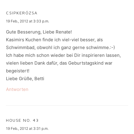
CSIPKERÓZSA
says:
19 Feb., 2012 at 3:33 p.m.
Gute Besserung, Liebe Renate!
Kasimirs Kuchen finde ich viel-viel besser, als
Schwimmbad, obwohl ich ganz gerne schwimme.:-)
Ich habe mich schon wieder bei Dir inspirieren lassen,
vielen lieben Dank dafür, das Geburtstagskind war
begeistert!
Liebe Grüße, Betti
Antworten
HOUSE NO. 43
says:
19 Feb., 2012 at 3:31 p.m.