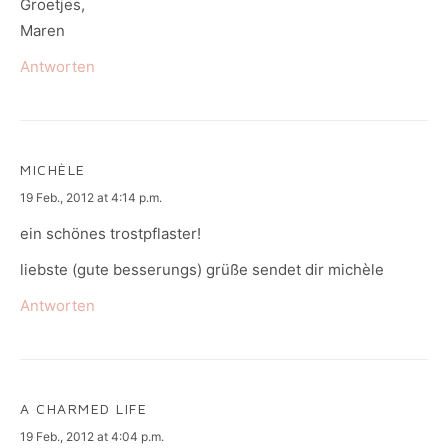
Groetjes,
Maren
Antworten
MICHÈLE
says:
19 Feb., 2012 at 4:14 p.m.
ein schönes trostpflaster!
liebste (gute besserungs) grüße sendet dir michèle
Antworten
A CHARMED LIFE
says:
19 Feb., 2012 at 4:04 p.m.