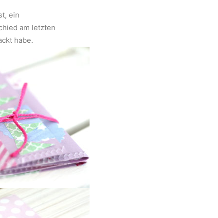
t, ein
chied am letzten
ackt habe.