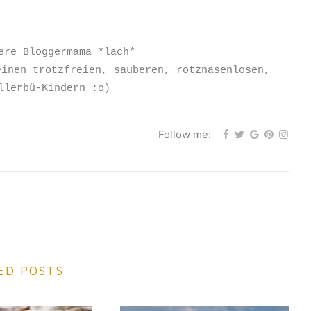
ere Bloggermama *lach*
einen trotzfreien, sauberen, rotznasenlosen,
llerbü-Kindern :o)
Follow me:
ED POSTS