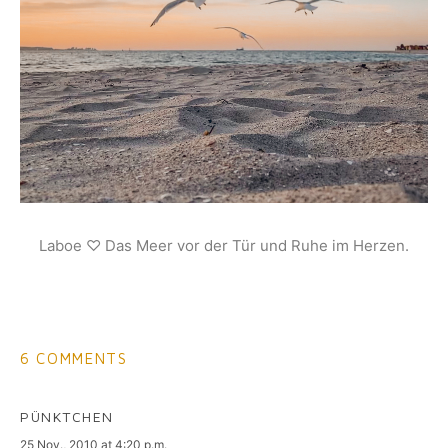
Laboe ♡ Das Meer vor der Tür und Ruhe im Herzen.
6 COMMENTS
PÜNKTCHEN
says:
25 Nov., 2010 at 4:20 p.m.