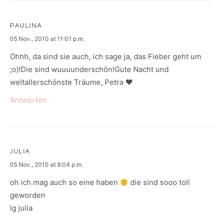
PAULINA
says:
05 Nov., 2010 at 11:01 p.m.
Ohhh, da sind sie auch, ich sage ja, das Fieber geht um
;o)!Die sind wuuuunderschön!Gute Nacht und
weltallerschönste Träume, Petra ♥
Antworten
JULIA
says:
05 Nov., 2010 at 8:04 p.m.
oh ich mag auch so eine haben
die sind sooo toll
geworden
lg julia