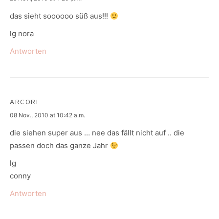
das sieht soooooo süß aus!!!
lg nora
Antworten
ARCORI
says:
08 Nov., 2010 at 10:42 a.m.
die siehen super aus … nee das fällt nicht auf .. die
passen doch das ganze Jahr
lg
conny
Antworten