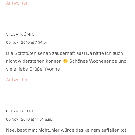
Antworten
VILLA KÖNIG
says:
05 Nov., 2010 at 7:54 p.m.
Die Spitztüten sehen zauberhaft aus! Da hätte ich auch
nicht widerstehen können
Schönes Wochenende und
viele liebe Grüße Yvonne
Antworten
ROSA ROOD
says:
05 Nov., 2010 at 11:54 a.m.
Nee, bestimmt nicht..hier würde das keinem auffallen :o)