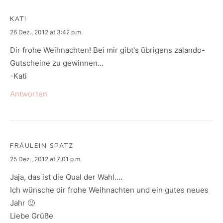
KATI
says:
26 Dez., 2012 at 3:42 p.m.
Dir frohe Weihnachten! Bei mir gibt's übrigens zalando-
Gutscheine zu gewinnen…
-Kati
Antworten
FRÄULEIN SPATZ
says:
25 Dez., 2012 at 7:01 p.m.
Jaja, das ist die Qual der Wahl….
Ich wünsche dir frohe Weihnachten und ein gutes neues
Jahr 🙂
Liebe Grüße