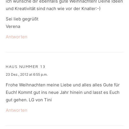
ich wünsche dir ebenfalls gute Weihnachten! Deine Ideen
und Kreativität sind nach wie vor der Knaller:-)
Sei lieb gegrüßt
Verena
Antworten
HAUS NUMMER 13
says:
23 Dez., 2012 at 6:55 p.m.
Frohe Weihnachten meine Liebe und alles alles Gute für
Euch! Kommt gut ins neue Jahr hinein und lasst es Euch
gut gehen. LG von Tini
Antworten