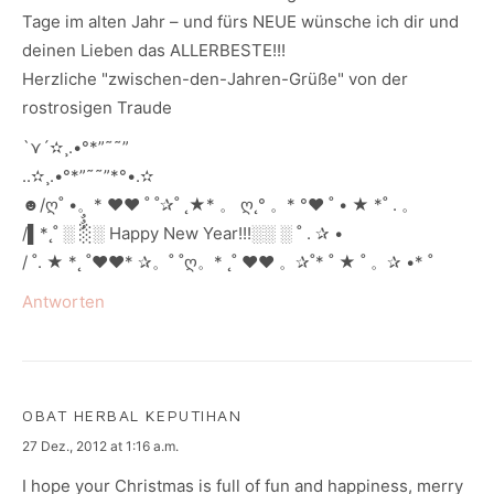
Tage im alten Jahr – und fürs NEUE wünsche ich dir und
deinen Lieben das ALLERBESTE!!!
Herzliche "zwischen-den-Jahren-Grüße" von der
rostrosigen Traude
`⋎´✫¸.•°*”˜˜”
..✫¸.•°*”˜˜”*°•.✫
☻/ღ˚ •。* ♥♥ ˚ ˚✰˚ ˛★* 。 ღ˛° 。* °♥ ˚ • ★ *˚ . 。
/▌*˛˚ ░ ░ٌٌٌ░ Happy New Year!!!░░ ░ ˚ . ✰ •
/ ˚. ★ *˛ ˚♥♥* ✰。˚ ˚ღ。* ˛˚ ♥♥ 。✰˚* ˚ ★ ˚ 。✰ •* ˚
Antworten
OBAT HERBAL KEPUTIHAN
says:
27 Dez., 2012 at 1:16 a.m.
I hope your Christmas is full of fun and happiness, merry