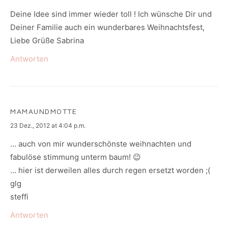
Deine Idee sind immer wieder toll ! Ich wünsche Dir und
Deiner Familie auch ein wunderbares Weihnachtsfest,
Liebe Grüße Sabrina
Antworten
MAMAUNDMOTTE
says:
23 Dez., 2012 at 4:04 p.m.
… auch von mir wunderschönste weihnachten und
fabulöse stimmung unterm baum! 😉
… hier ist derweilen alles durch regen ersetzt worden ;(
glg
steffi
Antworten