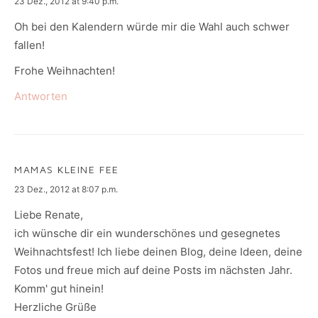
says:
23 Dez., 2012 at 9:40 p.m.
Oh bei den Kalendern würde mir die Wahl auch schwer
fallen!
Frohe Weihnachten!
Antworten
MAMAS KLEINE FEE
says:
23 Dez., 2012 at 8:07 p.m.
Liebe Renate,
ich wünsche dir ein wunderschönes und gesegnetes
Weihnachtsfest! Ich liebe deinen Blog, deine Ideen, deine
Fotos und freue mich auf deine Posts im nächsten Jahr.
Komm' gut hinein!
Herzliche Grüße