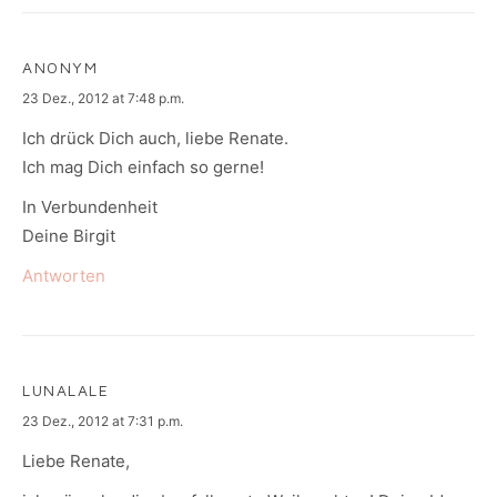
ANONYM
says:
23 Dez., 2012 at 7:48 p.m.
Ich drück Dich auch, liebe Renate.
Ich mag Dich einfach so gerne!
In Verbundenheit
Deine Birgit
Antworten
LUNALALE
says:
23 Dez., 2012 at 7:31 p.m.
Liebe Renate,