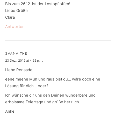
Bis zum 26.12. ist der Lostopf offen!
Liebe Grüße
Clara
Antworten
SVANVITHE
says:
23 Dez., 2012 at 4:52 p.m.
Liebe Renaade,
eene meene Muh und raus bist du… wäre doch eine
Lösung für dich… oder?!
Ich wünsche dir uns den Deinen wunderbare und
erholsame Feiertage und grüße herzlich.
Anke