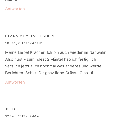
Antworten
CLARA VOM TASTESHERIFF
says:
28 Sep., 2017 at 7:47 a.m.
Meine Liebe! Kracher! Ich bin auch wieder im Nähwahn!
Also hust – zumindest 2 Mäntel hab ich fertig! Ich
versuch jetzt auch nochmal was anderes und werde
Berichten! Schick Dir ganz liebe Grüsse Claretti
Antworten
JULIA
says:
22 Sep., 2017 at 2:44 p.m.