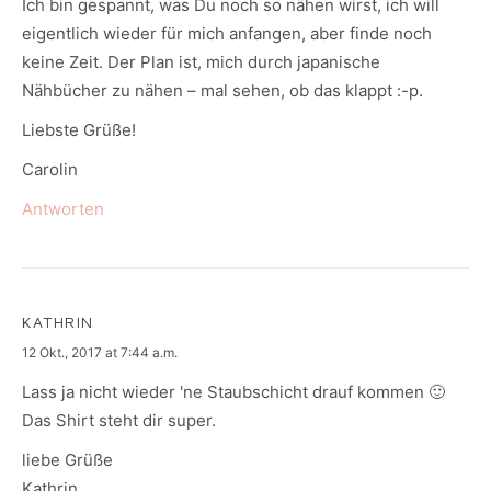
Ich bin gespannt, was Du noch so nähen wirst, ich will
eigentlich wieder für mich anfangen, aber finde noch
keine Zeit. Der Plan ist, mich durch japanische
Nähbücher zu nähen – mal sehen, ob das klappt :-p.
Liebste Grüße!
Carolin
Antworten
KATHRIN
says:
12 Okt., 2017 at 7:44 a.m.
Lass ja nicht wieder 'ne Staubschicht drauf kommen 🙂
Das Shirt steht dir super.
liebe Grüße
Kathrin