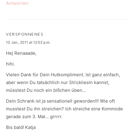
Antworten
VERSPONNENES
says:
10 Jan., 2011 at 12:02 p.m.
Hej Renaaade,
hihi.
Vielen Dank für Dein Hutkompliment. Ist ganz einfach,
aber wenn Du tatsächlich nur Strickliesln kannst,
müsstest Du noch ein bißchen üben…
Dein Schrank ist ja sensationell geworden!!! Wie oft
musstest Du ihn streichen? Ich streiche eine Kommode
gerade zum 3. Mal… grrrrr.
Bis bald! Katja