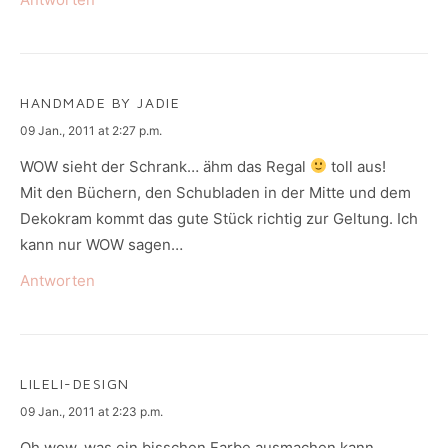
HANDMADE BY JADIE
says:
09 Jan., 2011 at 2:27 p.m.
WOW sieht der Schrank… ähm das Regal
toll aus!
Mit den Büchern, den Schubladen in der Mitte und dem
Dekokram kommt das gute Stück richtig zur Geltung. Ich
kann nur WOW sagen…
Antworten
LILELI-DESIGN
says:
09 Jan., 2011 at 2:23 p.m.
Oh wow, was ein bisschen Farbe ausmachen kann.