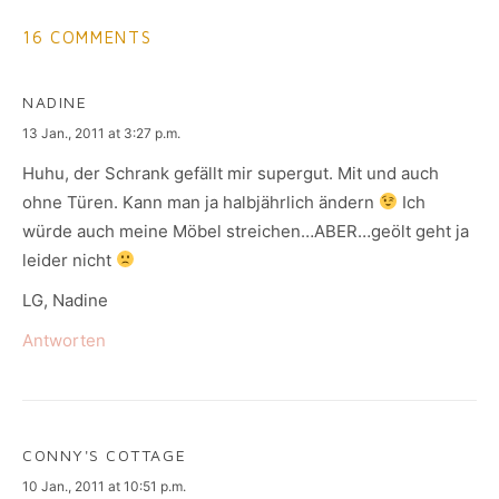
16 COMMENTS
NADINE
says:
13 Jan., 2011 at 3:27 p.m.
Huhu, der Schrank gefällt mir supergut. Mit und auch
ohne Türen. Kann man ja halbjährlich ändern
Ich
würde auch meine Möbel streichen…ABER…geölt geht ja
leider nicht
LG, Nadine
Antworten
CONNY'S COTTAGE
says:
10 Jan., 2011 at 10:51 p.m.