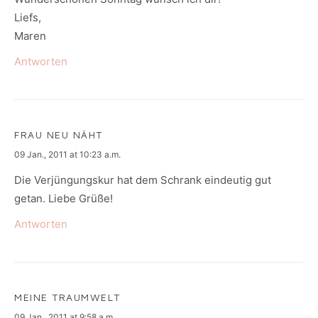
Liefs,
Maren
Antworten
FRAU NEU NÄHT
says:
09 Jan., 2011 at 10:23 a.m.
Die Verjüngungskur hat dem Schrank eindeutig gut
getan. Liebe Grüße!
Antworten
MEINE TRAUMWELT
says:
09 Jan., 2011 at 9:58 a.m.