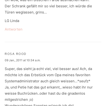
Der Schrank gefällt mir so viel besser, ich würde die
Türen weglassen, grins…
LG Linda
Antworten
ROSA ROOD
says:
09 Jan., 2011 at 10:34 a.m.
Super, das sieht ja echt viel, viel besser aus! Ach, da
möchte ich das Erbstück vom Opa meines favoriten
Systemadministrator auch gleich weissen…*seufz*
Ja, und Petie hat das gut erkannt,..wieso habt ihr nur
weisse Buchrücken..oder hast du die gnadenlos
mitgestrichen ;o)
Wunderschönen Sonntag wünsch ich dir!