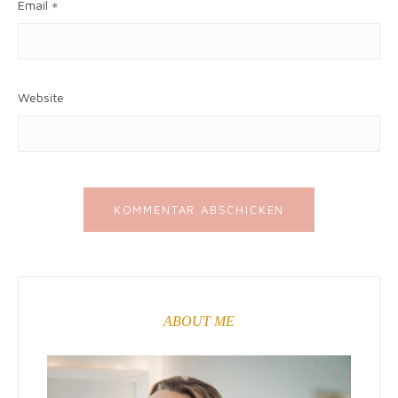
Email
*
Website
ABOUT ME