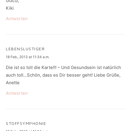
GGLG,
Kiki
Antworten
LEBENSLUSTIGER
says:
18 Feb., 2013 at 11:34 a.m.
Die ist so toll die Karte!!! – Und Gesundsein ist natürlich
auch toll…Schön, dass es Dir besser geht! Liebe Grüße,
Anette
Antworten
STOFFSYMPHONIE