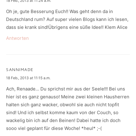
says:
18 Feb., 2013 at 11:24 a.m.
Oh je, gute Besserung Euch!! Was geht denn da in
Deutschland rum? Auf super vielen Blogs kann ich lesen,
dass sie krank sind!Übrigens eine süße Idee!! Klem Alice
Antworten
SANNIMADE
says:
18 Feb., 2013 at 11:15 a.m.
Ach, Renaade… Du sprichst mir aus der Seele!!! Bei uns
hier ist es ganz genauso! Meine zwei kleinen Hausherren
halten sich ganz wacker, obwohl sie auch nicht topfit
sind! Und ich selbst komme kaum von der Couch, so
wackelig bin ich auf den Beinen! Dabei hatte ich doch
sooo viel geplant für diese Woche! *heul* ;-(