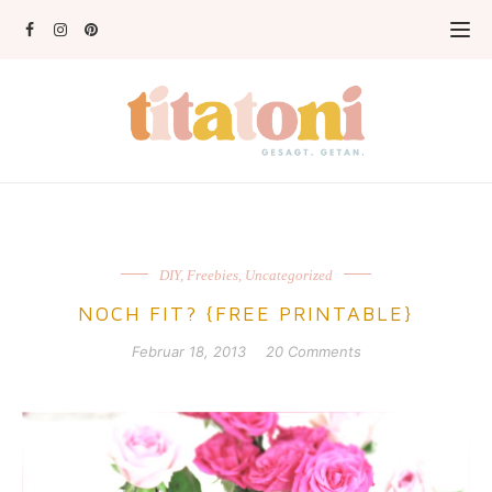
DIY
,
Freebies
,
Uncategorized
NOCH FIT? {FREE PRINTABLE}
Februar 18, 2013
20 Comments