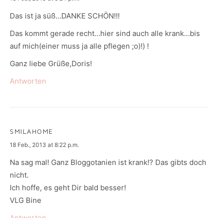
Das ist ja süß…DANKE SCHÖN!!!
Das kommt gerade recht…hier sind auch alle krank…bis
auf mich(einer muss ja alle pflegen ;o)!) !
Ganz liebe Grüße,Doris!
Antworten
SMILAHOME
says:
18 Feb., 2013 at 8:22 p.m.
Na sag mal! Ganz Bloggotanien ist krank!? Das gibts doch
nicht.
Ich hoffe, es geht Dir bald besser!
VLG Bine
Antworten