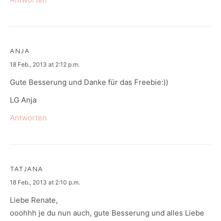
ANJA
says:
18 Feb., 2013 at 2:12 p.m.
Gute Besserung und Danke für das Freebie:))
LG Anja
Antworten
TATJANA
says:
18 Feb., 2013 at 2:10 p.m.
Liebe Renate,
ooohhh je du nun auch, gute Besserung und alles Liebe