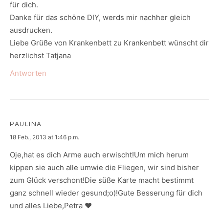
für dich.
Danke für das schöne DIY, werds mir nachher gleich
ausdrucken.
Liebe Grüße von Krankenbett zu Krankenbett wünscht dir
herzlichst Tatjana
Antworten
PAULINA
says:
18 Feb., 2013 at 1:46 p.m.
Oje,hat es dich Arme auch erwischt!Um mich herum
kippen sie auch alle umwie die Fliegen, wir sind bisher
zum Glück verschont!Die süße Karte macht bestimmt
ganz schnell wieder gesund;o)!Gute Besserung für dich
und alles Liebe,Petra ♥