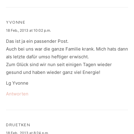
YVONNE
says:
18 Feb., 2013 at 10:02 p.m.
Das ist ja ein passender Post.
Auch bei uns war die ganze Familie krank. Mich hats dann
als letzte dafür umso heftiger erwischt.
Zum Glück sind wir nun seit einigen Tagen wieder
gesund und haben wieder ganz viel Energie!
Lg Yvonne
Antworten
DRUETKEN
says:
18 Feb., 2013 at 8:24 p.m.