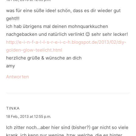
was für eine süße idee! schön, dass es dir wieder gut
geht!!!
ich hab übrigens mal deinen mohnquarkkuchen
nachgebacken und natürlich verlinkt 😉 sehr sehr lecker!
http://e-i-n-f-a-l-l-s-r-e-i-c-h.blogspot.de/2013/02/diy-
golden-glow-teelicht.html
herzliche grüße & wünsche an dich
amy
Antworten
TINKA
says:
18 Feb., 2013 at 12:55 p.m.
Ich zitter noch…aber hier sind (bisher?) gar nicht so viele
krank, ich kenn nur wenige, bzw. welche, die es hinter