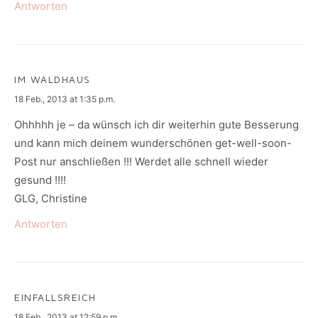
Antworten
IM WALDHAUS
says:
18 Feb., 2013 at 1:35 p.m.
Ohhhhh je – da wünsch ich dir weiterhin gute Besserung
und kann mich deinem wunderschönen get-well-soon-
Post nur anschließen !!! Werdet alle schnell wieder
gesund !!!!
GLG, Christine
Antworten
EINFALLSREICH
says:
18 Feb., 2013 at 12:59 p.m.