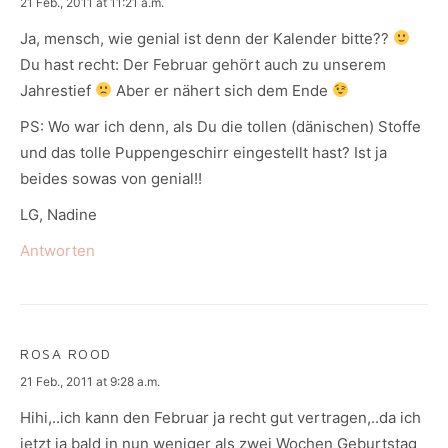
says:
21 Feb., 2011 at 11:21 a.m.
Ja, mensch, wie genial ist denn der Kalender bitte??
Du hast recht: Der Februar gehört auch zu unserem
Jahrestief
Aber er nähert sich dem Ende
PS: Wo war ich denn, als Du die tollen (dänischen) Stoffe
und das tolle Puppengeschirr eingestellt hast? Ist ja
beides sowas von genial!!
LG, Nadine
Antworten
ROSA ROOD
says:
21 Feb., 2011 at 9:28 a.m.
Hihi,..ich kann den Februar ja recht gut vertragen,..da ich
jetzt ja bald in nun weniger als zwei Wochen Geburtstag