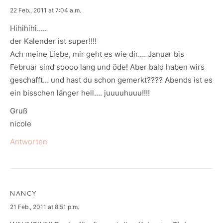
says:
22 Feb., 2011 at 7:04 a.m.
Hihihihi…..
der Kalender ist super!!!!
Ach meine Liebe, mir geht es wie dir…. Januar bis
Februar sind soooo lang und öde! Aber bald haben wirs
geschafft… und hast du schon gemerkt???? Abends ist es
ein bisschen länger hell…. juuuuhuuu!!!!
Gruß
nicole
Antworten
NANCY
says:
21 Feb., 2011 at 8:51 p.m.