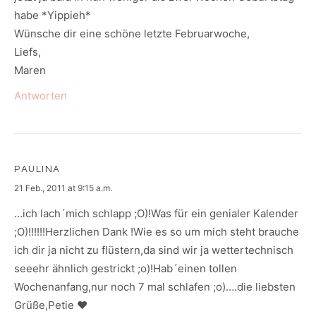
habe *Yippieh*
Wünsche dir eine schöne letzte Februarwoche,
Liefs,
Maren
Antworten
PAULINA
says:
21 Feb., 2011 at 9:15 a.m.
…ich lach´mich schlapp ;O)!Was für ein genialer Kalender
;O)!!!!!!Herzlichen Dank !Wie es so um mich steht brauche
ich dir ja nicht zu flüstern,da sind wir ja wettertechnisch
seeehr ähnlich gestrickt ;o)!Hab´einen tollen
Wochenanfang,nur noch 7 mal schlafen ;o)….die liebsten
Grüße,Petie ♥