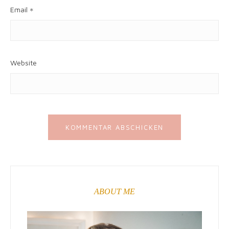
Email
*
Website
ABOUT ME