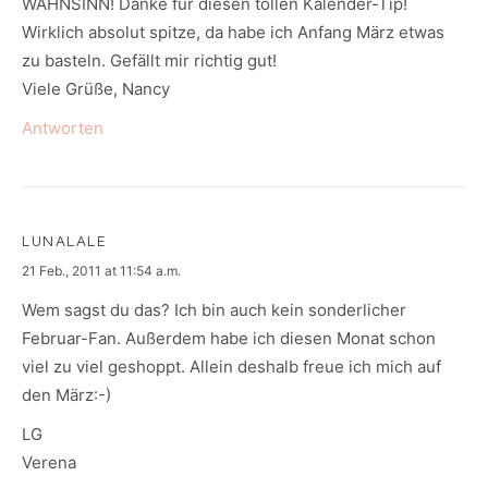
WAHNSINN! Danke für diesen tollen Kalender-Tip!
Wirklich absolut spitze, da habe ich Anfang März etwas
zu basteln. Gefällt mir richtig gut!
Viele Grüße, Nancy
Antworten
LUNALALE
says:
21 Feb., 2011 at 11:54 a.m.
Wem sagst du das? Ich bin auch kein sonderlicher
Februar-Fan. Außerdem habe ich diesen Monat schon
viel zu viel geshoppt. Allein deshalb freue ich mich auf
den März:-)
LG
Verena