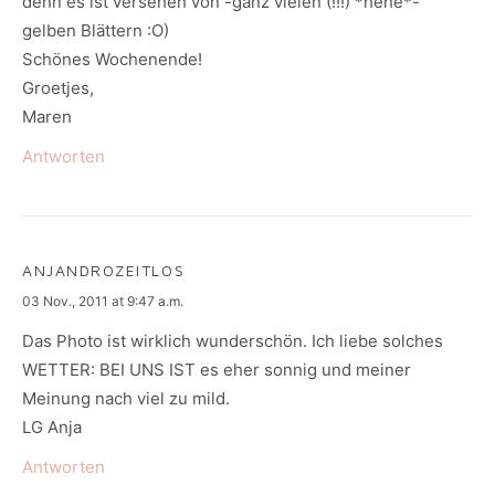
denn es ist versehen von -ganz vielen (!!!) *hehe*-
gelben Blättern :O)
Schönes Wochenende!
Groetjes,
Maren
Antworten
ANJANDROZEITLOS
says:
03 Nov., 2011 at 9:47 a.m.
Das Photo ist wirklich wunderschön. Ich liebe solches
WETTER: BEI UNS IST es eher sonnig und meiner
Meinung nach viel zu mild.
LG Anja
Antworten