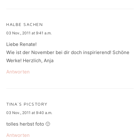
HALBE SACHEN
says:
03 Nov., 2011 at 9:41 a.m.
Liebe Renate!
Wie ist der November bei dir doch inspirierend! Schöne
Werke! Herzlich, Anja
Antworten
TINA´S PICSTORY
says:
03 Nov., 2011 at 9:40 a.m.
tolles herbst foto 🙂
Antworten