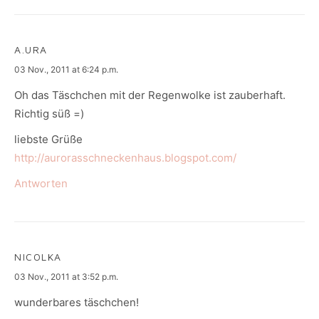
A.URA
says:
03 Nov., 2011 at 6:24 p.m.
Oh das Täschchen mit der Regenwolke ist zauberhaft.
Richtig süß =)
liebste Grüße
http://aurorasschneckenhaus.blogspot.com/
Antworten
NICOLKA
says:
03 Nov., 2011 at 3:52 p.m.
wunderbares täschchen!