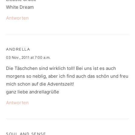
White Dream
Antworten
ANDRELLA
says:
03 Nov., 2011 at 7:00 a.m.
Die Täschchen sind wirklich toll! Bei uns ist es auch
morgens so neblig, aber ich find auch das schön und freu
mich schon auf die Adventszeit!
ganz liebe andrellagrüße
Antworten
SOUL AND SENSE