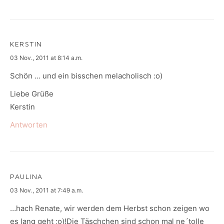
KERSTIN
says:
03 Nov., 2011 at 8:14 a.m.
Schön … und ein bisschen melacholisch :o)
Liebe Grüße
Kerstin
Antworten
PAULINA
says:
03 Nov., 2011 at 7:49 a.m.
…hach Renate, wir werden dem Herbst schon zeigen wo
es lang geht ;o)!Die Täschchen sind schon mal ne´tolle