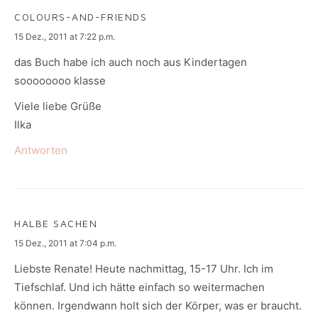
COLOURS-AND-FRIENDS
says:
15 Dez., 2011 at 7:22 p.m.
das Buch habe ich auch noch aus Kindertagen
soooooooo klasse
Viele liebe Grüße
Ilka
Antworten
HALBE SACHEN
says:
15 Dez., 2011 at 7:04 p.m.
Liebste Renate! Heute nachmittag, 15-17 Uhr. Ich im
Tiefschlaf. Und ich hätte einfach so weitermachen
können. Irgendwann holt sich der Körper, was er braucht.