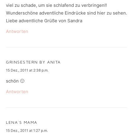
viel zu schade, um sie schlafend zu verbringen!!
Wunderschöne adventliche Eindrücke sind hier zu sehen.
Liebe adventliche Grüße von Sandra
Antworten
GRINSESTERN BY ANITA
says:
15 Dez., 2011 at 2:38 p.m.
schön 🙂
Antworten
LENA´S MAMA
says:
15 Dez., 2011 at 1:27 p.m.