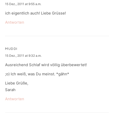
says:
15 Dez., 2011 at 9:55 a.m.
ich eigentlich auch! Liebe Grüsse!
Antworten
MUDDI
says:
15 Dez., 2011 at 9:32 a.m.
Ausreichend Schlaf wird völlig überbewertet!
;o) Ich weiß, was Du meinst. *gähn*
Liebe Grüße,
Sarah
Antworten