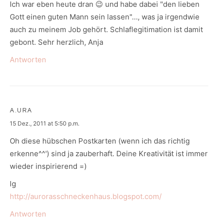
Ich war eben heute dran 😉 und habe dabei "den lieben
Gott einen guten Mann sein lassen"…, was ja irgendwie
auch zu meinem Job gehört. Schlaflegitimation ist damit
gebont. Sehr herzlich, Anja
Antworten
A.URA
says:
15 Dez., 2011 at 5:50 p.m.
Oh diese hübschen Postkarten (wenn ich das richtig
erkenne^^') sind ja zauberhaft. Deine Kreativität ist immer
wieder inspirierend =)
lg
http://aurorasschneckenhaus.blogspot.com/
Antworten