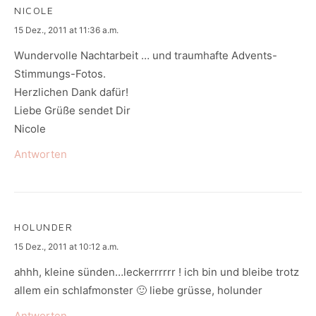
NICOLE
says:
15 Dez., 2011 at 11:36 a.m.
Wundervolle Nachtarbeit … und traumhafte Advents-
Stimmungs-Fotos.
Herzlichen Dank dafür!
Liebe Grüße sendet Dir
Nicole
Antworten
HOLUNDER
says:
15 Dez., 2011 at 10:12 a.m.
ahhh, kleine sünden…leckerrrrrr ! ich bin und bleibe trotz
allem ein schlafmonster 🙂 liebe grüsse, holunder
Antworten