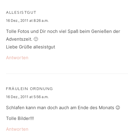
ALLESISTGUT
says:
16 Dez., 2011 at 8:26 a.m.
Tolle Fotos und Dir noch viel Spaß beim Genießen der
Adventszeit. 🙂
Liebe Grüße allesistgut
Antworten
FRÄULEIN ORDNUNG
says:
16 Dez., 2011 at 5:56 a.m.
Schlafen kann man doch auch am Ende des Monats 😉
Tolle Bilder!!!
Antworten