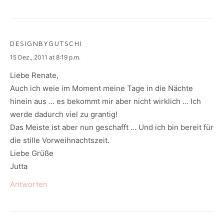
DESIGNBYGUTSCHI
says:
15 Dez., 2011 at 8:19 p.m.
Liebe Renate,
Auch ich weie im Moment meine Tage in die Nächte
hinein aus … es bekommt mir aber nicht wirklich … Ich
werde dadurch viel zu grantig!
Das Meiste ist aber nun geschafft … Und ich bin bereit für
die stille Vorweihnachtszeit.
Liebe Grüße
Jutta
Antworten