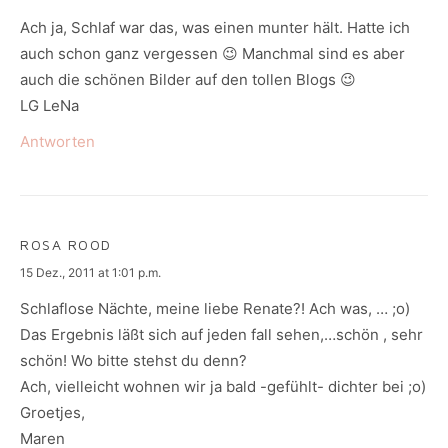
Ach ja, Schlaf war das, was einen munter hält. Hatte ich
auch schon ganz vergessen 😉 Manchmal sind es aber
auch die schönen Bilder auf den tollen Blogs 😉
LG LeNa
Antworten
ROSA ROOD
says:
15 Dez., 2011 at 1:01 p.m.
Schlaflose Nächte, meine liebe Renate?! Ach was, … ;o)
Das Ergebnis läßt sich auf jeden fall sehen,…schön , sehr
schön! Wo bitte stehst du denn?
Ach, vielleicht wohnen wir ja bald -gefühlt- dichter bei ;o)
Groetjes,
Maren