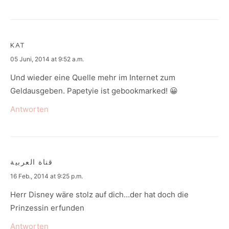
KAT
says:
05 Juni, 2014 at 9:52 a.m.
Und wieder eine Quelle mehr im Internet zum
Geldausgeben. Papetyie ist gebookmarked! 😀
Antworten
قناة العربية
says:
16 Feb., 2014 at 9:25 p.m.
Herr Disney wäre stolz auf dich…der hat doch die
Prinzessin erfunden
Antworten