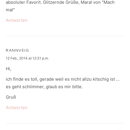
absoluter Favorit. Glitzernde Grüße, Maral von "Mach
mal"
Antworten
RANNVEIG
says:
12 Feb., 2014 at 12:31 p.m.
Hi,
ich finde es toll, gerade weil es nicht allzu kitschig ist …
es geht schlimmer, glaub es mir bitte.
Gruß
Antworten