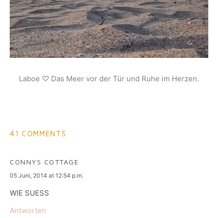
Laboe ♡ Das Meer vor der Tür und Ruhe im Herzen.
41 COMMENTS
CONNYS COTTAGE
says:
05 Juni, 2014 at 12:54 p.m.
WIE SUESS
Antworten