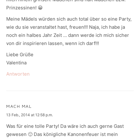
Prinzessinen! 😀
Meine Mädels würden sich auch total über so eine Party,
wie du sie veranstaltet hast, freuen!!! Naja, ich habe ja
noch ein halbes Jahr Zeit … dann werde ich mich sicher
von dir inspirieren lassen, wenn ich darf!!!
Liebe Grüße
Valentina
Antworten
MACH MAL
says:
13 Feb., 2014 at 12:58 p.m.
Was für eine tolle Party! Da wäre ich auch gerne Gast
gewesen 🙂 Das königliche Kanonenfeuer ist mein