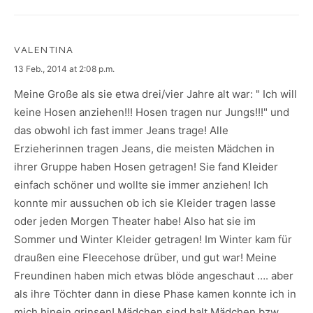
VALENTINA
says:
13 Feb., 2014 at 2:08 p.m.
Meine Große als sie etwa drei/vier Jahre alt war: " Ich will
keine Hosen anziehen!!! Hosen tragen nur Jungs!!!" und
das obwohl ich fast immer Jeans trage! Alle
Erzieherinnen tragen Jeans, die meisten Mädchen in
ihrer Gruppe haben Hosen getragen! Sie fand Kleider
einfach schöner und wollte sie immer anziehen! Ich
konnte mir aussuchen ob ich sie Kleider tragen lasse
oder jeden Morgen Theater habe! Also hat sie im
Sommer und Winter Kleider getragen! Im Winter kam für
draußen eine Fleecehose drüber, und gut war! Meine
Freundinen haben mich etwas blöde angeschaut …. aber
als ihre Töchter dann in diese Phase kamen konnte ich in
mich hinein grinsen! Mädchen sind halt Mädchen bzw.