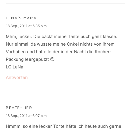
LENA´S MAMA
says:
18 Sep., 2011 at 6:35 p.m.
Mhm, lecker. Die backt meine Tante auch ganz klasse.
Nur einmal, da wusste meine Onkel nichts von ihrem
Vorhaben und hatte leider in der Nacht die Rocher-
Packung leergeputzt 😉
LG LeNa
Antworten
BEATE-LIER
says:
18 Sep., 2011 at 6:07 p.m.
Hmmm, so eine lecker Torte hätte ich heute auch gerne