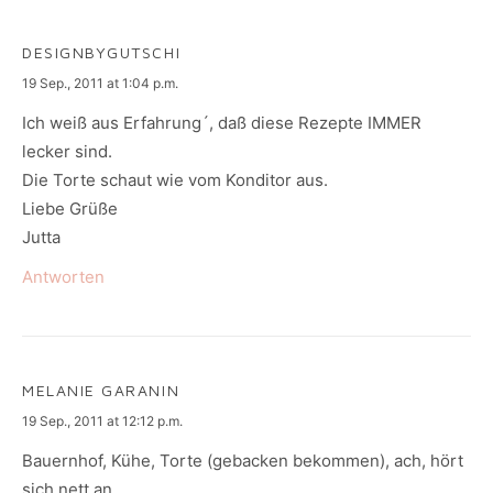
DESIGNBYGUTSCHI
says:
19 Sep., 2011 at 1:04 p.m.
Ich weiß aus Erfahrung´, daß diese Rezepte IMMER
lecker sind.
Die Torte schaut wie vom Konditor aus.
Liebe Grüße
Jutta
Antworten
MELANIE GARANIN
says:
19 Sep., 2011 at 12:12 p.m.
Bauernhof, Kühe, Torte (gebacken bekommen), ach, hört
sich nett an.