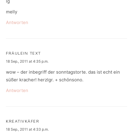
lg
melly
Antworten
FRÄULEIN TEXT
says:
18 Sep., 2011 at 4:35 p.m.
wow – der inbegriff der sonntagstorte. das ist echt ein
süßer kracher! herzlgr. + schönsono.
Antworten
KREATIVKÄFER
says:
18 Sep., 2011 at 4:33 p.m.