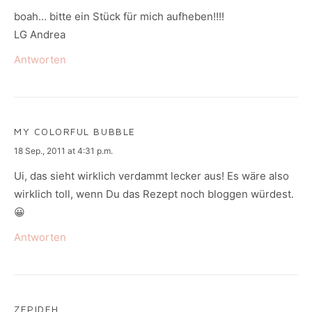
boah… bitte ein Stück für mich aufheben!!!!
LG Andrea
Antworten
MY COLORFUL BUBBLE
says:
18 Sep., 2011 at 4:31 p.m.
Ui, das sieht wirklich verdammt lecker aus! Es wäre also
wirklich toll, wenn Du das Rezept noch bloggen würdest.
😀
Antworten
ZEPIDEH