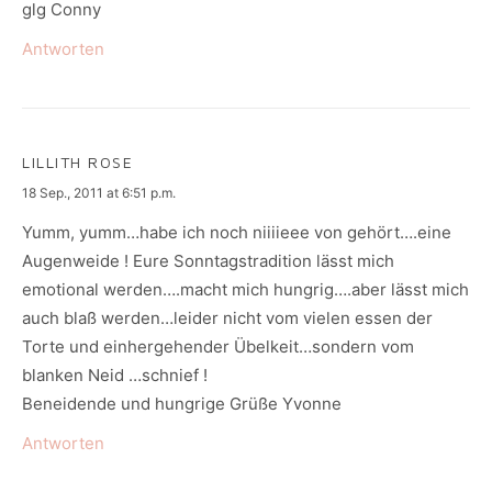
glg Conny
Antworten
LILLITH ROSE
says:
18 Sep., 2011 at 6:51 p.m.
Yumm, yumm…habe ich noch niiiieee von gehört….eine
Augenweide ! Eure Sonntagstradition lässt mich
emotional werden….macht mich hungrig….aber lässt mich
auch blaß werden…leider nicht vom vielen essen der
Torte und einhergehender Übelkeit…sondern vom
blanken Neid …schnief !
Beneidende und hungrige Grüße Yvonne
Antworten