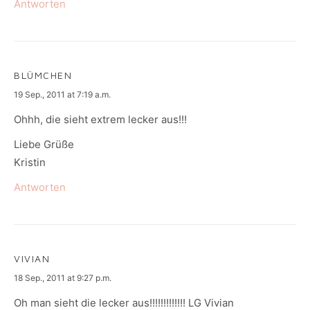
Antworten
BLÜMCHEN
says:
19 Sep., 2011 at 7:19 a.m.
Ohhh, die sieht extrem lecker aus!!!
Liebe Grüße
Kristin
Antworten
VIVIAN
says:
18 Sep., 2011 at 9:27 p.m.
Oh man sieht die lecker aus!!!!!!!!!!!!! LG Vivian