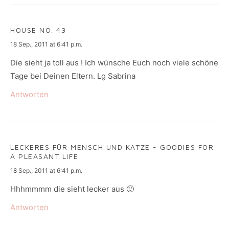
HOUSE NO. 43
says:
18 Sep., 2011 at 6:41 p.m.
Die sieht ja toll aus ! Ich wünsche Euch noch viele schöne
Tage bei Deinen Eltern. Lg Sabrina
Antworten
LECKERES FÜR MENSCH UND KATZE - GOODIES FOR
A PLEASANT LIFE
says:
18 Sep., 2011 at 6:41 p.m.
Hhhmmmm die sieht lecker aus 🙂
Antworten