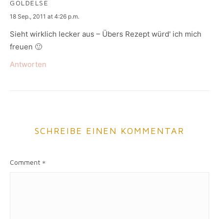
GOLDELSE
says:
18 Sep., 2011 at 4:26 p.m.
Sieht wirklich lecker aus – Übers Rezept würd' ich mich
freuen 🙂
Antworten
SCHREIBE EINEN KOMMENTAR
Comment
*