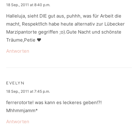
says:
18 Sep., 2011 at 8:40 p.m.
Halleluja, sieht DIE gut aus, puhhh, was für Arbeit die
macht, Respekt!Ich habe heute alternativ zur Lübecker
Marzipantorte gegriffen ;o).Gute Nacht und schönste
Träume,Petie ♥
Antworten
EVELYN
says:
18 Sep., 2011 at 7:45 p.m.
ferrerotorte! was kann es leckeres geben!?!
Mhhmmjamm*
Antworten