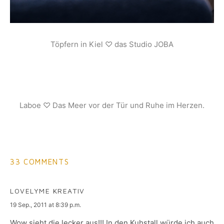
Töpfern in Kiel ♡ das Studio JOBA
Laboe ♡ Das Meer vor der Tür und Ruhe im Herzen.
33 COMMENTS
LOVELYME KREATIV
says:
19 Sep., 2011 at 8:39 p.m.
Wow sieht die lecker aus!!! In den Kuhstall würde ich auch