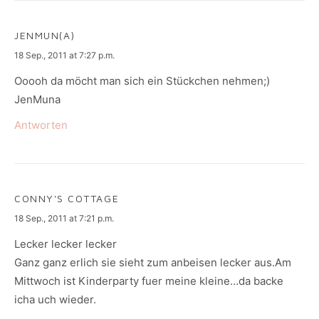
JENMUN(A)
says:
18 Sep., 2011 at 7:27 p.m.
Ooooh da möcht man sich ein Stückchen nehmen;)
JenMuna
Antworten
CONNY'S COTTAGE
says:
18 Sep., 2011 at 7:21 p.m.
Lecker lecker lecker
Ganz ganz erlich sie sieht zum anbeisen lecker aus.Am
Mittwoch ist Kinderparty fuer meine kleine…da backe
icha uch wieder.