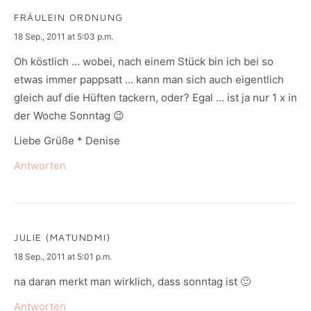
FRÄULEIN ORDNUNG
says:
18 Sep., 2011 at 5:03 p.m.
Oh köstlich … wobei, nach einem Stück bin ich bei so
etwas immer pappsatt … kann man sich auch eigentlich
gleich auf die Hüften tackern, oder? Egal … ist ja nur 1 x in
der Woche Sonntag 😉
Liebe Grüße * Denise
Antworten
JULIE (MATUNDMI)
says:
18 Sep., 2011 at 5:01 p.m.
na daran merkt man wirklich, dass sonntag ist 🙂
Antworten