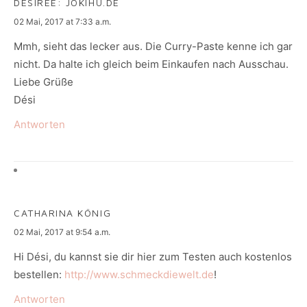
DESIREE: JOKIHU.DE
says:
02 Mai, 2017 at 7:33 a.m.
Mmh, sieht das lecker aus. Die Curry-Paste kenne ich gar
nicht. Da halte ich gleich beim Einkaufen nach Ausschau.
Liebe Grüße
Dési
Antworten
CATHARINA KÖNIG
says:
02 Mai, 2017 at 9:54 a.m.
Hi Dési, du kannst sie dir hier zum Testen auch kostenlos
bestellen:
http://www.schmeckdiewelt.de
!
Antworten