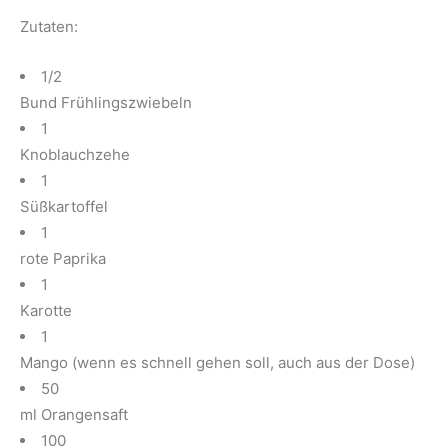
Zutaten:
1/2
Bund Frühlingszwiebeln
1
Knoblauchzehe
1
Süßkartoffel
1
rote Paprika
1
Karotte
1
Mango (wenn es schnell gehen soll, auch aus der Dose)
50
ml Orangensaft
100