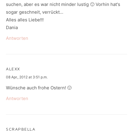
suchen, aber es war nicht minder lustig 🙂 Vorhin hat's
sogar geschneit, verrückt…
Alles alles Liebe!!!
Dania
Antworten
ALEXX
says:
08 Apr., 2012 at 3:51 p.m.
Wünsche auch frohe Ostern! 🙂
Antworten
SCRAPBELLA