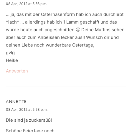
says:
08 Apr., 2012 at 5:56 p.m.
… ja, das mit der Osterhasenform hab ich auch durchlebt
*lach* … allerdings hab ich 1 Lamm geschafft und das
wurde heute auch angeschnitten 🙂 Deine Muffins sehen
aber auch zum Anbeissen lecker aus!! Wünsch dir und
deinen Liebe noch wunderbare Ostertage,
gvlg
Heike
Antworten
ANNETTE
says:
08 Apr., 2012 at 5:53 p.m.
Die sind ja zuckersüß!
Schöne Feiertage noch