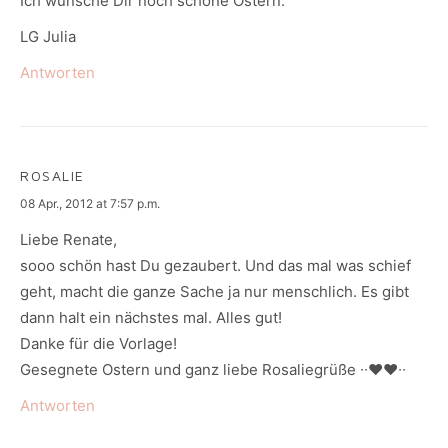
Ich wünsche Dir noch schöne Ostern.
LG Julia
Antworten
ROSALIE
says:
08 Apr., 2012 at 7:57 p.m.
Liebe Renate,
sooo schön hast Du gezaubert. Und das mal was schief
geht, macht die ganze Sache ja nur menschlich. Es gibt
dann halt ein nächstes mal. Alles gut!
Danke für die Vorlage!
Gesegnete Ostern und ganz liebe Rosaliegrüße ∙∙♥♥∙∙
Antworten