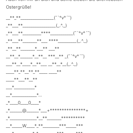
Ostergrüße!
__**_**________________(¯`°v°´¯)
_**___**________________(_.^._)
_**___**_________****___________(¯`°v°´¯)
_**___**_______**___ ****_________(_.^._)
_**__**_______*___** ___**
__**__*______*__**__ ***__** _(¯`°v°´¯)
___**__*____*__**___ __**__*__(_.^._)
____**_**__**_**____ ____**
____**___**__**
___*__________*
__*____________*…
_*____0____0____*
_*______@______*___+***************+
_*_____________*__**_______**********
__*_____W____*_**________***_____***