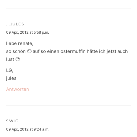
...JULES
says:
09 Apr., 2012 at 5:58 p.m.
liebe renate,
so schön 🙂 auf so einen ostermuffin hätte ich jetzt auch
lust 🙂
LG,
jules
Antworten
SWIG
says:
09 Apr., 2012 at 9:24 a.m.