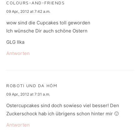
COLOURS-AND-FRIENDS
says:
09 Apr., 2012 at 7:42 a.m.
wow sind die Cupcakes toll geworden
Ich wünsche Dir auch schöne Ostern
GLG Ilka
Antworten
ROBOTI UND DA HÖM
says:
09 Apr., 2012 at 7:31 a.m.
Ostercupcakes sind doch sowieso viel besser! Den
Zuckerschock hab ich übrigens schon hinter mir 🙂
Antworten