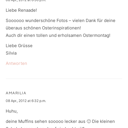
Liebe Renaade!
Soooooo wunderschöne Fotos – vielen Dank für deine
überaus schönen Osterinspirationen!
Auch dir einen tollen und erholsamen Ostermontag!
Liebe Grüsse
Silvia
Antworten
AMARILIA
says:
08 Apr., 2012 at 6:32 p.m.
Huhu,
deine Muffins sehen sooooo lecker aus 🙂 Die kleinen