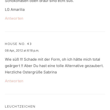
Schokohasen oben drauf sind echt süß.
LG Amarilia
Antworten
HOUSE NO. 43
says:
08 Apr., 2012 at 6:18 p.m.
Wie süß !!! Schade mit der Form, oh ich hätte mich total
geärgert !! Aber Du hast eine tolle Alternative gezaubert.
Herzliche Ostergrüße Sabrina
Antworten
LEUCHTZEICHEN