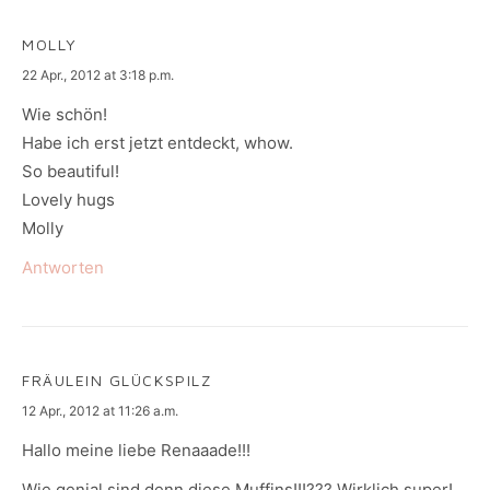
MOLLY
says:
22 Apr., 2012 at 3:18 p.m.
Wie schön!
Habe ich erst jetzt entdeckt, whow.
So beautiful!
Lovely hugs
Molly
Antworten
FRÄULEIN GLÜCKSPILZ
says:
12 Apr., 2012 at 11:26 a.m.
Hallo meine liebe Renaaade!!!
Wie genial sind denn diese Muffins!!!??? Wirklich super!