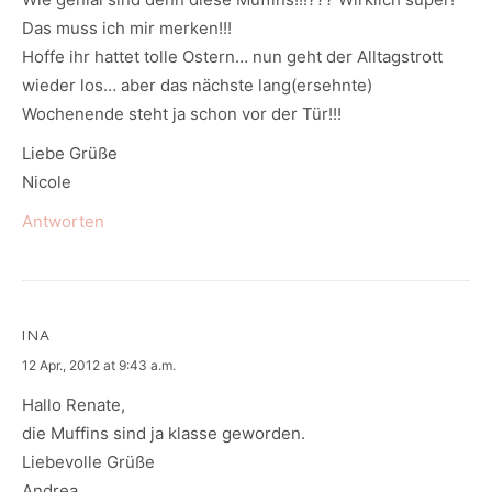
Das muss ich mir merken!!!
Hoffe ihr hattet tolle Ostern… nun geht der Alltagstrott
wieder los… aber das nächste lang(ersehnte)
Wochenende steht ja schon vor der Tür!!!
Liebe Grüße
Nicole
Antworten
INA
says:
12 Apr., 2012 at 9:43 a.m.
Hallo Renate,
die Muffins sind ja klasse geworden.
Liebevolle Grüße
Andrea