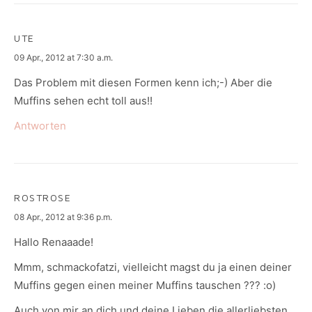
UTE
says:
09 Apr., 2012 at 7:30 a.m.
Das Problem mit diesen Formen kenn ich;-) Aber die
Muffins sehen echt toll aus!!
Antworten
ROSTROSE
says:
08 Apr., 2012 at 9:36 p.m.
Hallo Renaaade!
Mmm, schmackofatzi, vielleicht magst du ja einen deiner
Muffins gegen einen meiner Muffins tauschen ??? :o)
Auch von mir an dich und deine Lieben die allerliebsten