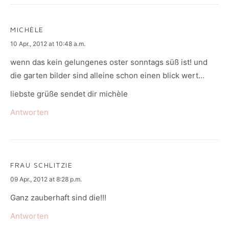
MICHÈLE
says:
10 Apr., 2012 at 10:48 a.m.
wenn das kein gelungenes oster sonntags süß ist! und
die garten bilder sind alleine schon einen blick wert…
liebste grüße sendet dir michèle
Antworten
FRAU SCHLITZIE
says:
09 Apr., 2012 at 8:28 p.m.
Ganz zauberhaft sind die!!!
Antworten