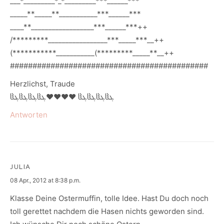
___*_________*_*_________***______***
_____**_____**___________***______***
____**__________________***______***++
/*********_________________***_____***__++
(***********___________(*********_____**__++
############################################
Herzlichst, Traude
ჱܓჱܓჱܓჱܓ♥♥♥♥ ჱܓჱܓჱܓჱܓ
Antworten
JULIA
says:
08 Apr., 2012 at 8:38 p.m.
Klasse Deine Ostermuffin, tolle Idee. Hast Du doch noch
toll gerettet nachdem die Hasen nichts geworden sind.