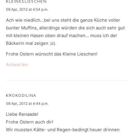
KLEINESLIESCHEN
says:
08 Apr., 2012 at 4:54 p.m.
Ach wie niedlich…bei uns steht die ganze Küche voller
bunter Muffins, allerdings würden die sich auch sehr gut
mit kleinen Hasen oben drauf machen… muss ich der
Bäckerin mal zeigen ;o).
Frohe Ostern wünscht das Kleine Lieschen!
Antworten
KROKODILINA
says:
08 Apr., 2012 at 4:44 p.m.
Liebe Renaade!
Frohe Ostern auch dir!
Wir mussten Kälte- und Regen-bedingt heuer drinnen