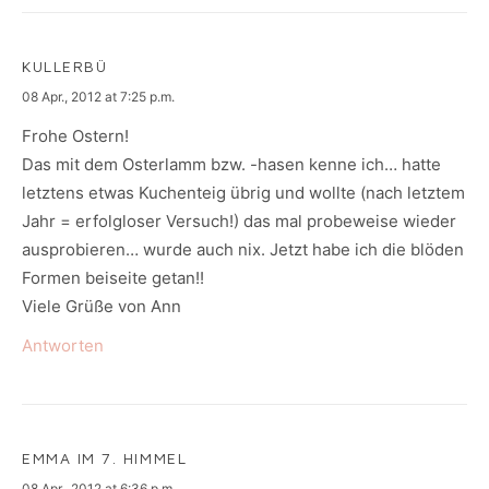
KULLERBÜ
says:
08 Apr., 2012 at 7:25 p.m.
Frohe Ostern!
Das mit dem Osterlamm bzw. -hasen kenne ich… hatte
letztens etwas Kuchenteig übrig und wollte (nach letztem
Jahr = erfolgloser Versuch!) das mal probeweise wieder
ausprobieren… wurde auch nix. Jetzt habe ich die blöden
Formen beiseite getan!!
Viele Grüße von Ann
Antworten
EMMA IM 7. HIMMEL
says:
08 Apr., 2012 at 6:36 p.m.