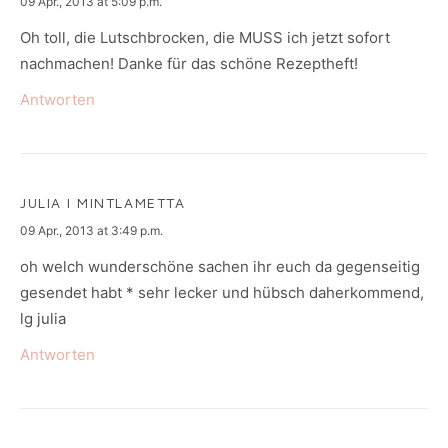
says:
09 Apr., 2013 at 5:09 p.m.
Oh toll, die Lutschbrocken, die MUSS ich jetzt sofort
nachmachen! Danke für das schöne Rezeptheft!
Antworten
JULIA I MINTLAMETTA
says:
09 Apr., 2013 at 3:49 p.m.
oh welch wunderschöne sachen ihr euch da gegenseitig
gesendet habt * sehr lecker und hübsch daherkommend,
lg julia
Antworten