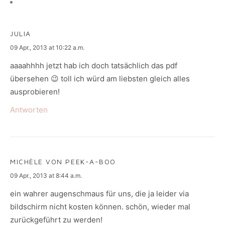
JULIA
says:
09 Apr., 2013 at 10:22 a.m.
aaaahhhh jetzt hab ich doch tatsächlich das pdf
übersehen 😉 toll ich würd am liebsten gleich alles
ausprobieren!
Antworten
MICHÈLE VON PEEK-A-BOO
says:
09 Apr., 2013 at 8:44 a.m.
ein wahrer augenschmaus für uns, die ja leider via
bildschirm nicht kosten können. schön, wieder mal
zurückgeführt zu werden!