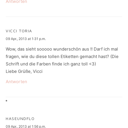
Antworten
VICCI TORIA
says:
09 Apr., 2013 at 1:31 p.m.
Wow, das sieht sooooo wunderschön aus !! Darf ich mal
fragen, wie du diese tollen Etiketten gemacht hast? (Die
Schrift und die Farben finde ich ganz toll <3)
Liebe Grüße, Vicci
Antworten
HASEUNDFLO
says:
09 Apr., 2013 at 1:56 p.m.