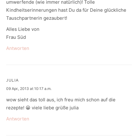
umwerfende (wie immer natürlich)! Tolle
Kindheitserinnerungen hast Du da für Deine glückliche
Tauschpartnerin gezaubert!
Alles Liebe von
Frau Süd
Antworten
JULIA
says:
09 Apr., 2013 at 10:17 a.m.
wow sieht das toll aus, ich freu mich schon auf die
rezepte! 😀 viele liebe grüße julia
Antworten