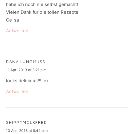
habe ich noch nie selbst gemacht!
Vielen Dank für die tollen Rezepte,
Ge-sa
Antworten
DANA.LUNGMUSS
says:
11 Apr., 2013 at 3:21 p.m.
looks delicious!!! :o)
Antworten
SHIPPYMOLKFRED
says:
10 Apr., 2013 at 8:44 p.m.