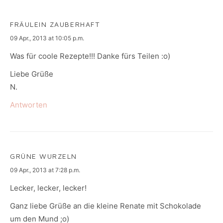
FRÄULEIN ZAUBERHAFT
says:
09 Apr., 2013 at 10:05 p.m.
Was für coole Rezepte!!! Danke fürs Teilen :o)
Liebe Grüße
N.
Antworten
GRÜNE WURZELN
says:
09 Apr., 2013 at 7:28 p.m.
Lecker, lecker, lecker!
Ganz liebe Grüße an die kleine Renate mit Schokolade
um den Mund ;o)