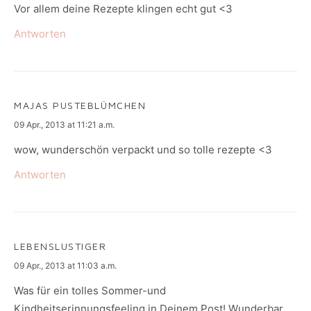
Vor allem deine Rezepte klingen echt gut <3
Antworten
MAJAS PUSTEBLÜMCHEN
says:
09 Apr., 2013 at 11:21 a.m.
wow, wunderschön verpackt und so tolle rezepte <3
Antworten
LEBENSLUSTIGER
says:
09 Apr., 2013 at 11:03 a.m.
Was für ein tolles Sommer-und
Kindheitserinnungsfeeling in Deinem Post! Wunderbar…