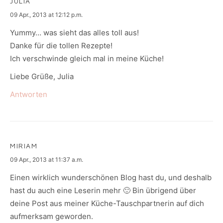
JULIA
says:
09 Apr., 2013 at 12:12 p.m.
Yummy… was sieht das alles toll aus!
Danke für die tollen Rezepte!
Ich verschwinde gleich mal in meine Küche!
Liebe Grüße, Julia
Antworten
MIRIAM
says:
09 Apr., 2013 at 11:37 a.m.
Einen wirklich wunderschönen Blog hast du, und deshalb
hast du auch eine Leserin mehr 🙂 Bin übrigend über
deine Post aus meiner Küche-Tauschpartnerin auf dich
aufmerksam geworden.