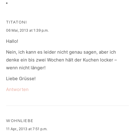
TITATONI
says:
06 Mai, 2013 at 1:39 p.m.
Hallo!
Nein, ich kann es leider nicht genau sagen, aber ich
denke ein bis zwei Wochen hält der Kuchen locker –
wenn nicht länger!
Liebe Grüsse!
Antworten
WOHNLIEBE
says:
11 Apr., 2013 at 7:51 p.m.