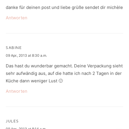
danke für deinen post und liebe grüße sendet dir michèle
Antworten
SABINE
says:
09 Apr., 2013 at 8:30 a.m.
Das hast du wunderbar gemacht. Deine Verpackung sieht
sehr aufwändig aus, auf die hatte ich nach 2 Tagen in der
Küche dann weniger Lust 🙂
Antworten
JULES
says:
09 Apr., 2013 at 8:14 a.m.