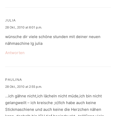
JULIA
says:
28 Okt., 2010 at 6:01 p.m.
wünsche dir viele schöne stunden mit deiner neuen
nähmaschine lg julia
Antworten
PAULINA
says:
28 Okt., 2010 at 2:55 p.m.
…ich gähne nicht,ich lächeln nicht müde,ich bin nicht
gelangweilt – ich kreische ;o)!Ich habe auch keine
Stickmaschiene und auch keine die Herzchen nähen