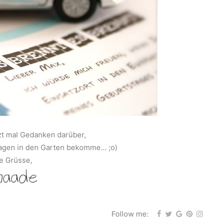
zt mal Gedanken darüber,
wagen in den Garten bekomme… ;o)
e Grüsse,
Follow me: