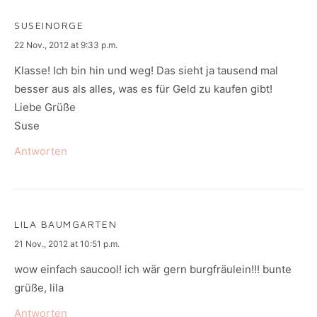
SUSEINORGE
says:
22 Nov., 2012 at 9:33 p.m.
Klasse! Ich bin hin und weg! Das sieht ja tausend mal
besser aus als alles, was es für Geld zu kaufen gibt!
Liebe Grüße
Suse
Antworten
LILA BAUMGARTEN
says:
21 Nov., 2012 at 10:51 p.m.
wow einfach saucool! ich wär gern burgfräulein!!! bunte
grüße, lila
Antworten