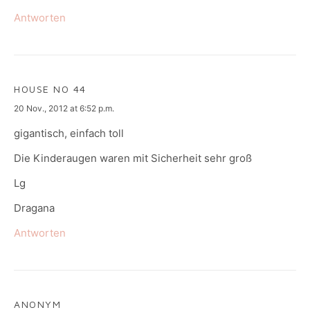
Antworten
HOUSE NO 44
says:
20 Nov., 2012 at 6:52 p.m.
gigantisch, einfach toll
Die Kinderaugen waren mit Sicherheit sehr groß
Lg
Dragana
Antworten
ANONYM