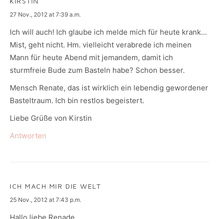
KIRSTIN
says:
27 Nov., 2012 at 7:39 a.m.
Ich will auch! Ich glaube ich melde mich für heute krank…
Mist, geht nicht. Hm. vielleicht verabrede ich meinen
Mann für heute Abend mit jemandem, damit ich
sturmfreie Bude zum Basteln habe? Schon besser.
Mensch Renate, das ist wirklich ein lebendig gewordener
Basteltraum. Ich bin restlos begeistert.
Liebe Grüße von Kirstin
Antworten
ICH MACH MIR DIE WELT
says:
25 Nov., 2012 at 7:43 p.m.
Hallo liebe Renade,