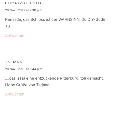
HEIMATPOTTENTIAL
says:
20 Nov., 2012 at 9:30 p.m.
Renaade, das Schloss ist der WAHNSINN! Du DIY-Göttin
<3
Antworten
TATJANA
says:
20 Nov., 2012 at 8:44 p.m.
….das ist ja eine entzückende Ritterburg, toll gemacht.
Liebe Grüße von Tatjana
Antworten