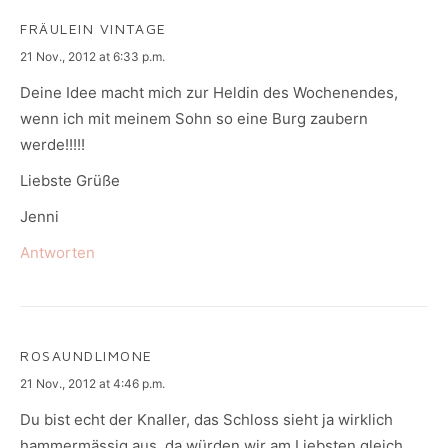
FRÄULEIN VINTAGE
says:
21 Nov., 2012 at 6:33 p.m.
Deine Idee macht mich zur Heldin des Wochenendes,
wenn ich mit meinem Sohn so eine Burg zaubern
werde!!!!!
Liebste Grüße
Jenni
Antworten
ROSAUNDLIMONE
says:
21 Nov., 2012 at 4:46 p.m.
Du bist echt der Knaller, das Schloss sieht ja wirklich
hammermässig aus, da würden wir am Liebsten gleich