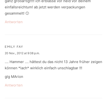
ganz großartig!!!!! ich erblasse vor neid vor deinem
einfallsreichtum! ab jetzt werden verpackungen
gesammelt! 🙂
Antworten
EMILY FAY
says:
20 Nov., 2012 at 9:38 p.m.
…. Hammer …. hättest du das nicht 13 Jahre früher zeigen
können *lach* wirklich einfach unschlagbar !!!
glg MArion
Antworten