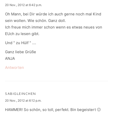
says:
20 Nov., 2012 at 6:42 p.m.
Oh Mann, bei Dir würde ich auch gerne noch mal Kind
sein wollen. Wie schön. Ganz doll.
Ich freue mich immer schon wenn es etwas neues von
EUch zu lesen gibt.
Und " zu Hülf " ….
Ganz liebe Grüße
ANJA
Antworten
SABIGLEINCHEN
says:
20 Nov., 2012 at 6:12 p.m.
HAMMER! So schön, so toll, perfekt. Bin begeistert 🙂