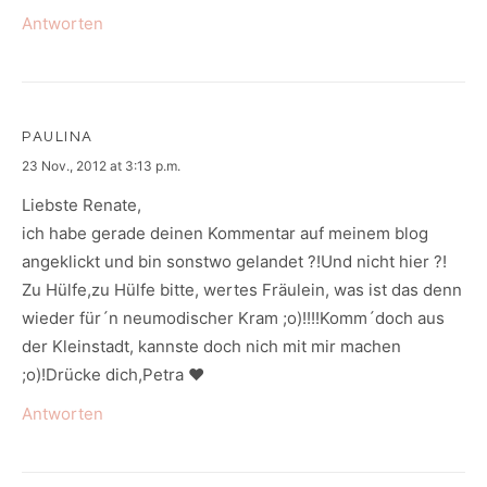
Antworten
PAULINA
says:
23 Nov., 2012 at 3:13 p.m.
Liebste Renate,
ich habe gerade deinen Kommentar auf meinem blog
angeklickt und bin sonstwo gelandet ?!Und nicht hier ?!
Zu Hülfe,zu Hülfe bitte, wertes Fräulein, was ist das denn
wieder für´n neumodischer Kram ;o)!!!!Komm´doch aus
der Kleinstadt, kannste doch nich mit mir machen
;o)!Drücke dich,Petra ♥
Antworten