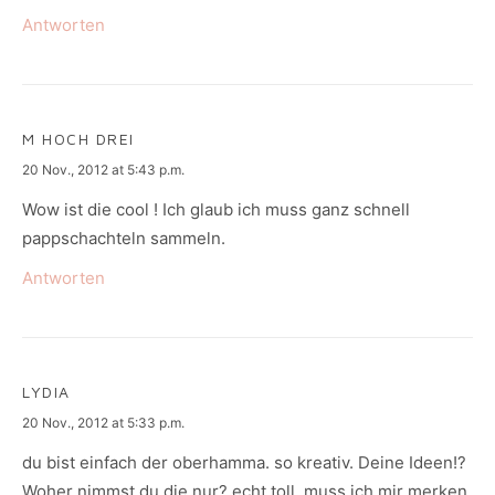
Antworten
M HOCH DREI
says:
20 Nov., 2012 at 5:43 p.m.
Wow ist die cool ! Ich glaub ich muss ganz schnell
pappschachteln sammeln.
Antworten
LYDIA
says:
20 Nov., 2012 at 5:33 p.m.
du bist einfach der oberhamma. so kreativ. Deine Ideen!?
Woher nimmst du die nur? echt toll. muss ich mir merken.