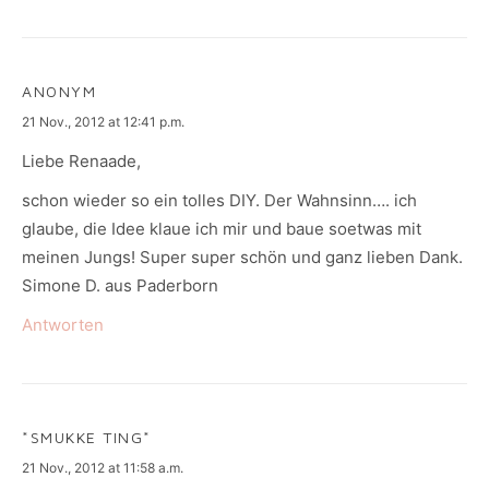
ANONYM
says:
21 Nov., 2012 at 12:41 p.m.
Liebe Renaade,
schon wieder so ein tolles DIY. Der Wahnsinn…. ich
glaube, die Idee klaue ich mir und baue soetwas mit
meinen Jungs! Super super schön und ganz lieben Dank.
Simone D. aus Paderborn
Antworten
*SMUKKE TING*
says:
21 Nov., 2012 at 11:58 a.m.