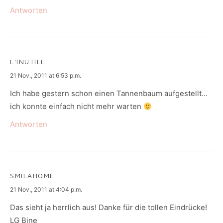
Antworten
L'INUTILE
says:
21 Nov., 2011 at 6:53 p.m.
Ich habe gestern schon einen Tannenbaum aufgestellt…
ich konnte einfach nicht mehr warten
Antworten
SMILAHOME
says:
21 Nov., 2011 at 4:04 p.m.
Das sieht ja herrlich aus! Danke für die tollen Eindrücke!
LG Bine