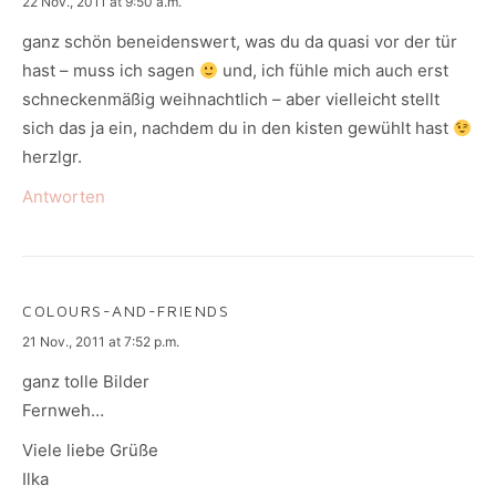
says:
22 Nov., 2011 at 9:50 a.m.
ganz schön beneidenswert, was du da quasi vor der tür
hast – muss ich sagen
und, ich fühle mich auch erst
schneckenmäßig weihnachtlich – aber vielleicht stellt
sich das ja ein, nachdem du in den kisten gewühlt hast
herzlgr.
Antworten
COLOURS-AND-FRIENDS
says:
21 Nov., 2011 at 7:52 p.m.
ganz tolle Bilder
Fernweh…
Viele liebe Grüße
Ilka