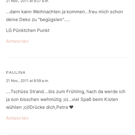
says:
21 Nov., 2011 at 9:27 a.m.
…dann kann Weihnachten ja kommen…freu mich schon
deine Deko zu "begügslen"…..
LG Pünktchen Punkt
Antworten
PAULINA
says:
21 Nov., 2011 at 8:59 a.m.
….Tschüss Strand….bis zum Frühling, hach da werde ich
ja son bisschen wehmütig ;o)…viel Spaß beim Kisten
wühlen ;o)!Drücke dich,Petra ♥
Antworten