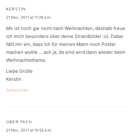
KERSTIN
says:
21 Nov., 2011 at 11:28 a.m.
Mir ist noch gar nicht nach Weihnachten, deshalb freue
ich mich besonders über deine Strandbilder :o). Dabei
fällt mir ein, dass ich für meinen Mann noch Poster
machen wollte … ach ja, da sind wird dann wieder beim
Weihnachtsthema.
Liebe Grüße
Kerstin
Antworten
ÜBER MICH
says:
21 Nov., 2011 at 10:55 a.m.