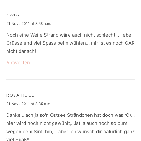
SWIG
says:
21 Nov., 2011 at 8:58 a.m.
Noch eine Weile Strand wäre auch nicht schlecht… liebe
Grüsse und viel Spass beim wühlen… mir ist es noch GAR
nicht danach!
Antworten
ROSA ROOD
says:
21 Nov., 2011 at 8:35 a.m.
Danke….ach ja so'n Ostsee Strändchen hat doch was :O)…
hier wird noch nicht gewühlt,…ist ja auch noch so bunt
wegen dem Sint..hm, …aber ich wünsch dir natürlich ganz
viel Spaß!!