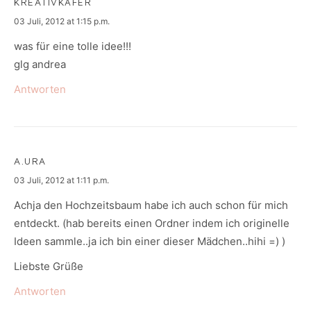
KREATIVKÄFER
says:
03 Juli, 2012 at 1:15 p.m.
was für eine tolle idee!!!
glg andrea
Antworten
A.URA
says:
03 Juli, 2012 at 1:11 p.m.
Achja den Hochzeitsbaum habe ich auch schon für mich
entdeckt. (hab bereits einen Ordner indem ich originelle
Ideen sammle..ja ich bin einer dieser Mädchen..hihi =) )
Liebste Grüße
Antworten