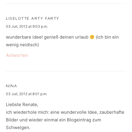
LISELOTTE ARTY FARTY
says:
03 Juli, 2012 at 9:03 p.m.
wunderbare idee! genieß deinen urlaub
(ich bin ein
wenig neidisch)
Antworten
NINA
says:
03 Juli, 2012 at 8:01 p.m.
Liebste Renate,
ich wiederhole mich: eine wundervolle Idee, zauberhafte
Bilder und wieder einmal ein Blogeintrag zum
Schwelgen.