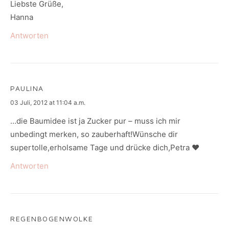
Liebste Grüße,
Hanna
Antworten
PAULINA
says:
03 Juli, 2012 at 11:04 a.m.
…die Baumidee ist ja Zucker pur – muss ich mir
unbedingt merken, so zauberhaft!Wünsche dir
supertolle,erholsame Tage und drücke dich,Petra ♥
Antworten
REGENBOGENWOLKE