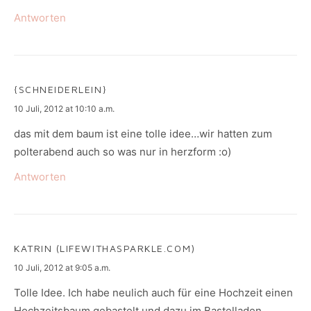
Antworten
{SCHNEIDERLEIN}
says:
10 Juli, 2012 at 10:10 a.m.
das mit dem baum ist eine tolle idee…wir hatten zum
polterabend auch so was nur in herzform :o)
Antworten
KATRIN (LIFEWITHASPARKLE.COM)
says:
10 Juli, 2012 at 9:05 a.m.
Tolle Idee. Ich habe neulich auch für eine Hochzeit einen
Hochzeitsbaum gebastelt und dazu im Bastelladen