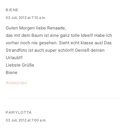
BIENE
says:
03 Juli, 2012 at 7:10 a.m.
Guten Morgen liebe Renaade,
das mit dem Baum ist eine ganz tolle Idee!!! Habe ich
vorher noch nie gesehen. Sieht echt klasse aus! Das
Strandfoto ist auch super schön!!! Genieß deinen
Urlaub!!!
Liebste Grüße
Biene
Antworten
PAMYLOTTA
says:
03 Juli, 2012 at 7:00 a.m.