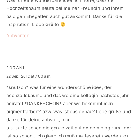
Was für eine wunderbare Idee! Ich hoffe, dass der
Hochzeitsbaum heute bei meiner Freundin und ihrem
baldigen Ehegatten auch gut ankommt! Danke für die
Inspiration! Liebe Grüße
Antworten
SORANI
says:
22 Sep., 2012 at 7:00 a.m.
*knutsch* was für eine wunderschöne idee, der
hochzeitsbaum…und das wo eine kollegin nächstes jahr
heiratet *DANKESCHÖN* aber wo bekommt man
pigmentfarben? bzw. was ist das genau? liebe grüße und
danke für deine antwort, nico
p.s. surfe schon die ganze zeit auf deinem blog rum…der
ist so schön…ich glaub ich muß mal leserein werden ;o)