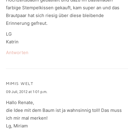
farbige Stempelkissen gekauft, kam super an und das
Brautpaar hat sich riesig über diese bleibende
Erinnerung gefreut.
LG
Katrin
Antworten
MIMIS WELT
says:
09 Juli, 2012 at 1:01 p.m.
Hallo Renate,
die Idee mit dem Baum ist ja wahnsinnig toll! Das muss
ich mir mal merken!
Lg, Miriam