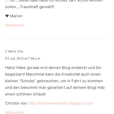
…. oh …diese Idee hätte ich letztes Jahr schon kennen
sollen….Traumhaft genial!!!!
♥ Marion
Antworten
CHRISTIN
says:
03 Juli, 2012 at 7:28 a.m.
Hallo! Habe gerade erst deinen Blog entdeckt und bin
begeistert! Manchmal kann die Kreativität auch einen
kleinen "Schubs" gebrauchen, um in Fahrt zu kommen
und den bekommt man garantiert auf deinem Blog! Hab
einen schönen Urlaub!
Christin von
http://hollymeetskeith.blogspot.com
Antworten