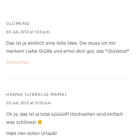
GLÜXKIND
says:
03 Juli, 2012 at 1:03 p.m.
Das ist ja wirklich eine tolle Idee. Die muss ich mir
merken! Liebe Grüße und erhol dich gut, das *Glüxkind*
Antworten
HANNA (LYKKELIG MAMA)
says:
03 Juli, 2012 at 12:10 p.m.
Oh ja, das ist ja total süüüüß! Hochzeiten sind einfach
was schönes!
Habt nen tollen Urlaub!