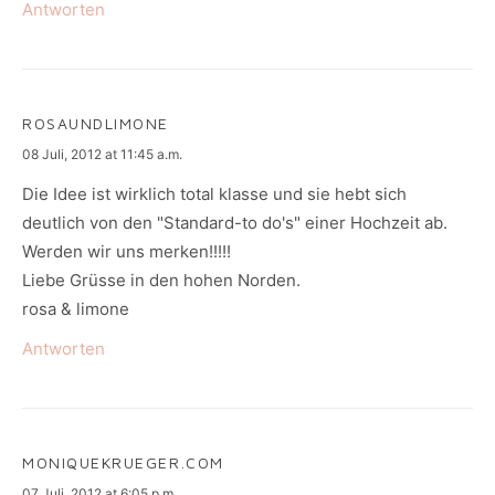
Antworten
ROSAUNDLIMONE
says:
08 Juli, 2012 at 11:45 a.m.
Die Idee ist wirklich total klasse und sie hebt sich
deutlich von den "Standard-to do's" einer Hochzeit ab.
Werden wir uns merken!!!!!
Liebe Grüsse in den hohen Norden.
rosa & limone
Antworten
MONIQUEKRUEGER.COM
says:
07 Juli, 2012 at 6:05 p.m.