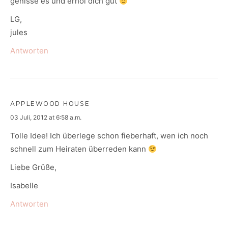
genisse es und erhol dich gut
LG,
jules
Antworten
APPLEWOOD HOUSE
says:
03 Juli, 2012 at 6:58 a.m.
Tolle Idee! Ich überlege schon fieberhaft, wen ich noch
schnell zum Heiraten überreden kann
Liebe Grüße,
Isabelle
Antworten