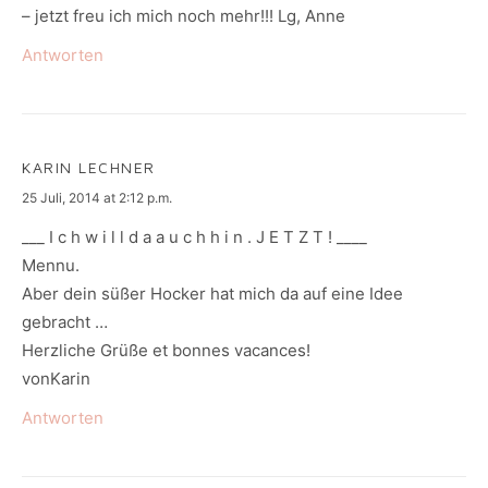
– jetzt freu ich mich noch mehr!!! Lg, Anne
Antworten
KARIN LECHNER
says:
25 Juli, 2014 at 2:12 p.m.
___ I c h w i l l d a a u c h h i n . J E T Z T ! ____
Mennu.
Aber dein süßer Hocker hat mich da auf eine Idee
gebracht …
Herzliche Grüße et bonnes vacances!
vonKarin
Antworten