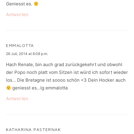
Geniesst es.
Antworten
EMMALOTTA
says:
26 Juli, 2014 at 6:08 p.m.
Hach Renate, bin auch grad zurückgekehrt und obwohl
der Popo noch platt vom Sitzen ist würd ich sofort wieder
los… Die Bretagne ist soooo schön <3 Dein Hocker auch
geniesst es…lg emmalotta
Antworten
KATHARINA PASTERNAK