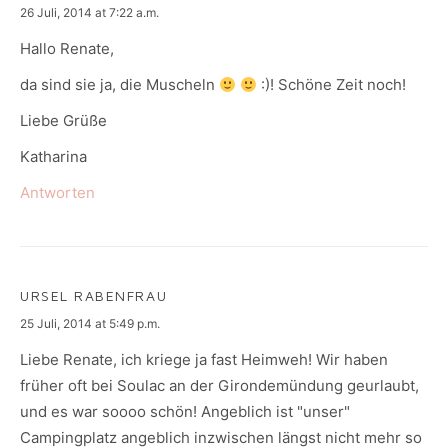
says:
26 Juli, 2014 at 7:22 a.m.
Hallo Renate,
da sind sie ja, die Muscheln
:)! Schöne Zeit noch!
Liebe Grüße
Katharina
Antworten
URSEL RABENFRAU
says:
25 Juli, 2014 at 5:49 p.m.
Liebe Renate, ich kriege ja fast Heimweh! Wir haben
früher oft bei Soulac an der Girondemündung geurlaubt,
und es war soooo schön! Angeblich ist "unser"
Campingplatz angeblich inzwischen längst nicht mehr so