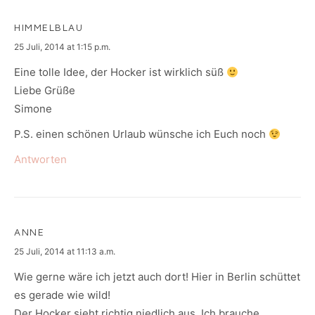
HIMMELBLAU
says:
25 Juli, 2014 at 1:15 p.m.
Eine tolle Idee, der Hocker ist wirklich süß
Liebe Grüße
Simone
P.S. einen schönen Urlaub wünsche ich Euch noch
Antworten
ANNE
says:
25 Juli, 2014 at 11:13 a.m.
Wie gerne wäre ich jetzt auch dort! Hier in Berlin schüttet
es gerade wie wild!
Der Hocker sieht richtig niedlich aus. Ich brauche