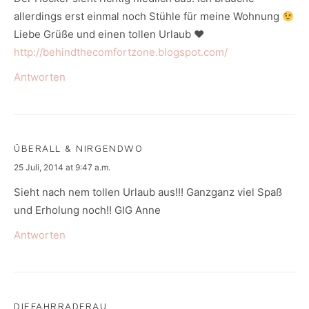
allerdings erst einmal noch Stühle für meine Wohnung
Liebe Grüße und einen tollen Urlaub ♥
http://behindthecomfortzone.blogspot.com/
Antworten
ÜBERALL & NIRGENDWO
says:
25 Juli, 2014 at 9:47 a.m.
Sieht nach nem tollen Urlaub aus!!! Ganzganz viel Spaß
und Erholung noch!! GlG Anne
Antworten
DIEFAHRRADFRAU