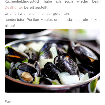
Küchenlieblingsstück habe ich euch wieder beim
Dealhunter
bereit gestellt.
Und nun widme ich mich der gefühlten
hundertsten Portion Moules und sende euch ein dickes
bisou!
Eure