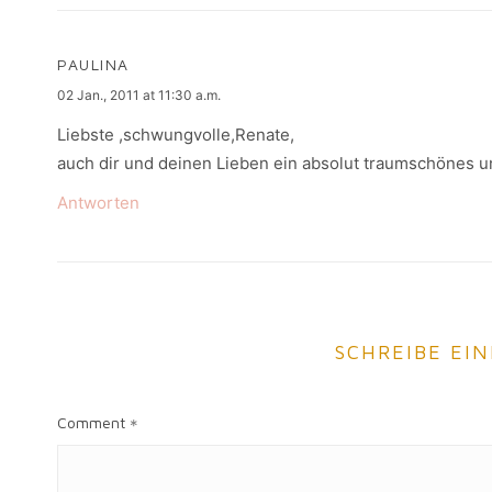
PAULINA
says:
02 Jan., 2011 at 11:30 a.m.
Liebste ,schwungvolle,Renate,
auch dir und deinen Lieben ein absolut traumschönes un
Antworten
SCHREIBE EI
Comment
*