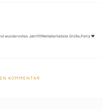
d wundervolles Jahr!!!!!Weltallerliebste Grüße,Petra ♥
NEN KOMMENTAR