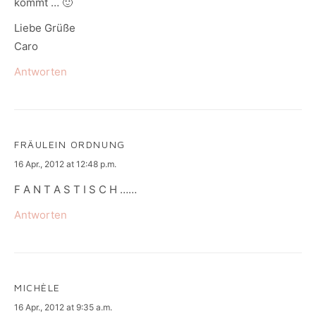
kommt … 🙂
Liebe Grüße
Caro
Antworten
FRÄULEIN ORDNUNG
says:
16 Apr., 2012 at 12:48 p.m.
F A N T A S T I S C H ……
Antworten
MICHÈLE
says:
16 Apr., 2012 at 9:35 a.m.