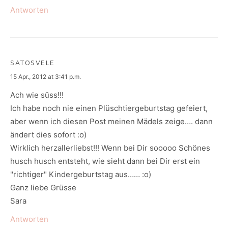
Antworten
SATOSVELE
says:
15 Apr., 2012 at 3:41 p.m.
Ach wie süss!!!
Ich habe noch nie einen Plüschtiergeburtstag gefeiert,
aber wenn ich diesen Post meinen Mädels zeige…. dann
ändert dies sofort :o)
Wirklich herzallerliebst!!! Wenn bei Dir sooooo Schönes
husch husch entsteht, wie sieht dann bei Dir erst ein
"richtiger" Kindergeburtstag aus…… :o)
Ganz liebe Grüsse
Sara
Antworten