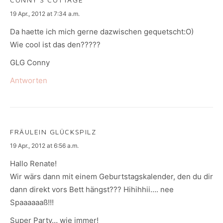
says:
19 Apr., 2012 at 7:34 a.m.
Da haette ich mich gerne dazwischen gequetscht:O)
Wie cool ist das den?????
GLG Conny
Antworten
FRÄULEIN GLÜCKSPILZ
says:
19 Apr., 2012 at 6:56 a.m.
Hallo Renate!
Wir wärs dann mit einem Geburtstagskalender, den du dir
dann direkt vors Bett hängst??? Hihihhii…. nee
Spaaaaaaß!!!
Super Party… wie immer!