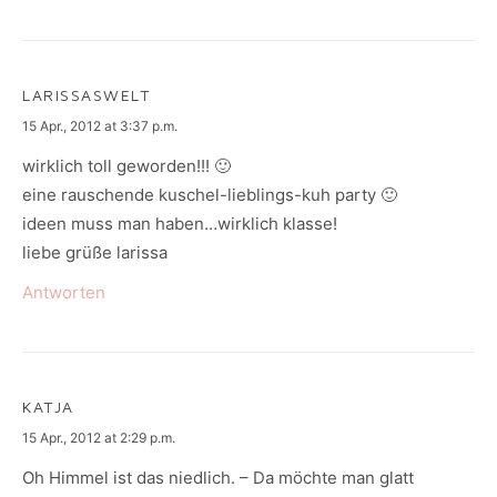
LARISSASWELT
says:
15 Apr., 2012 at 3:37 p.m.
wirklich toll geworden!!! 🙂
eine rauschende kuschel-lieblings-kuh party 🙂
ideen muss man haben…wirklich klasse!
liebe grüße larissa
Antworten
KATJA
says:
15 Apr., 2012 at 2:29 p.m.
Oh Himmel ist das niedlich. – Da möchte man glatt