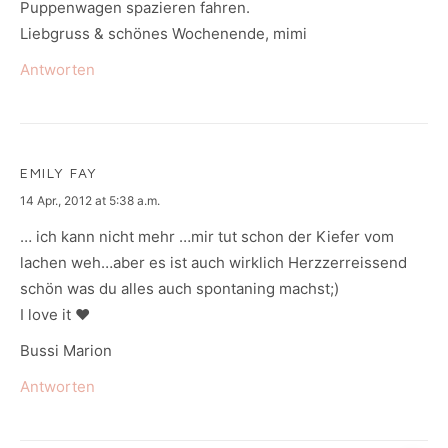
Puppenwagen spazieren fahren.
Liebgruss & schönes Wochenende, mimi
Antworten
EMILY FAY
says:
14 Apr., 2012 at 5:38 a.m.
… ich kann nicht mehr …mir tut schon der Kiefer vom
lachen weh…aber es ist auch wirklich Herzzerreissend
schön was du alles auch spontaning machst;)
I love it ♥
Bussi Marion
Antworten