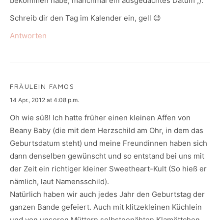
bekommen habe, manchmal ein ausgedachtes Datum ;).
Schreib dir den Tag im Kalender ein, gell 😉
Antworten
FRÄULEIN FAMOS
says:
14 Apr., 2012 at 4:08 p.m.
Oh wie süß! Ich hatte früher einen kleinen Affen von
Beany Baby (die mit dem Herzschild am Ohr, in dem das
Geburtsdatum steht) und meine Freundinnen haben sich
dann denselben gewünscht und so entstand bei uns mit
der Zeit ein richtiger kleiner Sweetheart-Kult (So hieß er
nämlich, laut Namensschild).
Natürlich haben wir auch jedes Jahr den Geburtstag der
ganzen Bande gefeiert. Auch mit klitzekleinen Küchlein
und von unseren Müttern selbstgenähten Klamöttchen