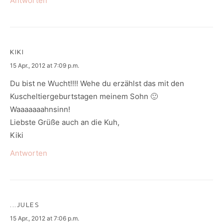
Antworten
KIKI
says:
15 Apr., 2012 at 7:09 p.m.
Du bist ne Wucht!!!! Wehe du erzählst das mit den
Kuscheltiergeburtstagen meinem Sohn 🙂
Waaaaaaahnsinn!
Liebste Grüße auch an die Kuh,
Kiki
Antworten
...JULES
says:
15 Apr., 2012 at 7:06 p.m.