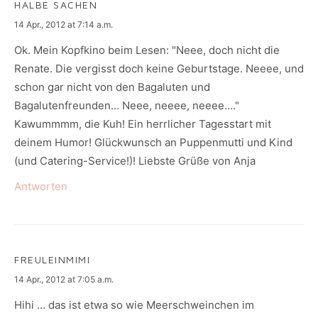
HALBE SACHEN
says:
14 Apr., 2012 at 7:14 a.m.
Ok. Mein Kopfkino beim Lesen: "Neee, doch nicht die
Renate. Die vergisst doch keine Geburtstage. Neeee, und
schon gar nicht von den Bagaluten und
Bagalutenfreunden… Neee, neeee, neeee…."
Kawummmm, die Kuh! Ein herrlicher Tagesstart mit
deinem Humor! Glückwunsch an Puppenmutti und Kind
(und Catering-Service!)! Liebste Grüße von Anja
Antworten
FREULEINMIMI
says:
14 Apr., 2012 at 7:05 a.m.
Hihi … das ist etwa so wie Meerschweinchen im