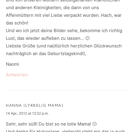
und anderen Kleinigkeiten, die dann von uns
Affenmüttern mit viel Liebe verpackt wurden. Hach, war
das schön!
Und wo ich jetzt deine Bilder sehe, bekomme ich richtig
Lust, das wieder aufleben zu lassen… 🙂
Liebste Grüße (und naütlürlich herzlichen Glückwunsch
nachträglich an das Geburtstagskind!),
Naomi
Antworten
HANNA (LYKKELIG MAMA)
says:
14 Apr., 2012 at 12:22 p.m.
Sehr, sehr süß! Du bist so ne tolle Mama! 🙂
Und danke für Hutvorlage, vielleicht steht mir das ja auch