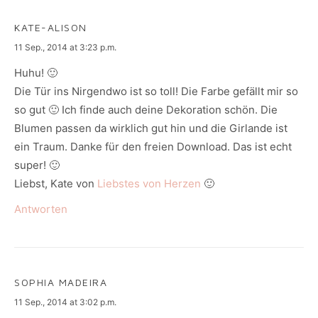
KATE-ALISON
says:
11 Sep., 2014 at 3:23 p.m.
Huhu! 🙂
Die Tür ins Nirgendwo ist so toll! Die Farbe gefällt mir so
so gut 🙂 Ich finde auch deine Dekoration schön. Die
Blumen passen da wirklich gut hin und die Girlande ist
ein Traum. Danke für den freien Download. Das ist echt
super! 🙂
Liebst, Kate von
Liebstes von Herzen
🙂
Antworten
SOPHIA MADEIRA
says:
11 Sep., 2014 at 3:02 p.m.