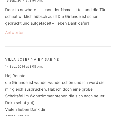
says:
15 Sep., 2014 at 3:54 p.m.
Door to nowhere … schon der Name ist toll und die Tür
schaut wirklich hübsch aus!! Die Girlande ist schon
gedruckt und aufgefädelt – lieben Dank dafür!
Antworten
VILLA JOSEFINA BY SABINE
says:
14 Sep., 2014 at 8:08 p.m.
Hej Renate,
die Girlande ist wunderwunderschön und ich werd sie
mir gleich ausdrucken. Hab ich doch eine große
Schaltafel im Wohnzimmer stehen die sich nach neuer
Deko sehnt ;o)))
Vielen lieben Dank dir