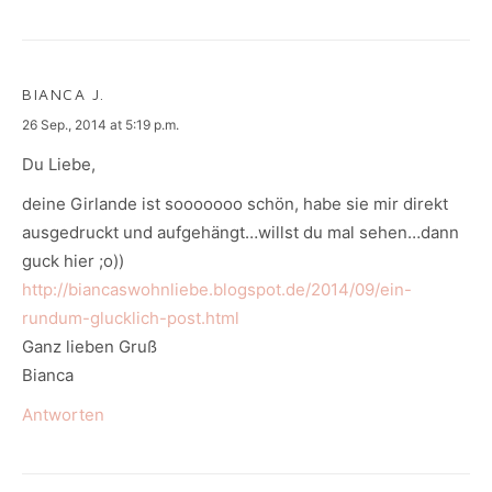
BIANCA J.
says:
26 Sep., 2014 at 5:19 p.m.
Du Liebe,
deine Girlande ist sooooooo schön, habe sie mir direkt
ausgedruckt und aufgehängt…willst du mal sehen…dann
guck hier ;o))
http://biancaswohnliebe.blogspot.de/2014/09/ein-
rundum-glucklich-post.html
Ganz lieben Gruß
Bianca
Antworten