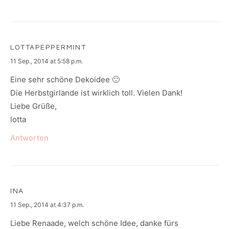
LOTTAPEPPERMINT
says:
11 Sep., 2014 at 5:58 p.m.
Eine sehr schöne Dekoidee 🙂
Die Herbstgirlande ist wirklich toll. Vielen Dank!
Liebe Grüße,
lotta
Antworten
INA
says:
11 Sep., 2014 at 4:37 p.m.
Liebe Renaade, welch schöne Idee, danke fürs