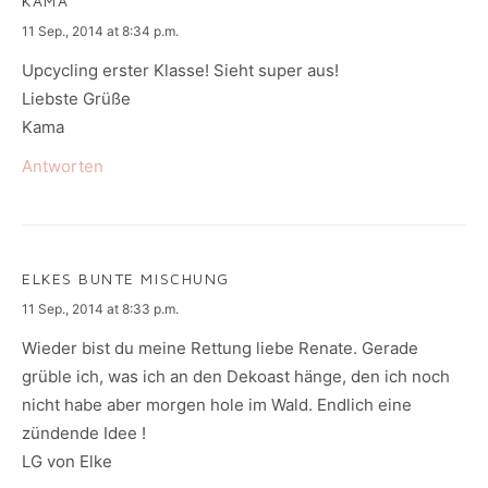
KAMA
says:
11 Sep., 2014 at 8:34 p.m.
Upcycling erster Klasse! Sieht super aus!
Liebste Grüße
Kama
Antworten
ELKES BUNTE MISCHUNG
says:
11 Sep., 2014 at 8:33 p.m.
Wieder bist du meine Rettung liebe Renate. Gerade
grüble ich, was ich an den Dekoast hänge, den ich noch
nicht habe aber morgen hole im Wald. Endlich eine
zündende Idee !
LG von Elke