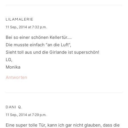
LILAMALERIE
says:
11 Sep., 2014 at 7:32 p.m.
Bei so einer schönen Kellertür….
Die musste einfach "an die Luft",
Sieht toll aus und die Girlande ist superschön!
LG,
Monika
Antworten
DANI Q.
says:
11 Sep., 2014 at 7:29 p.m.
Eine super tolle Tür, kann ich gar nicht glauben, dass die