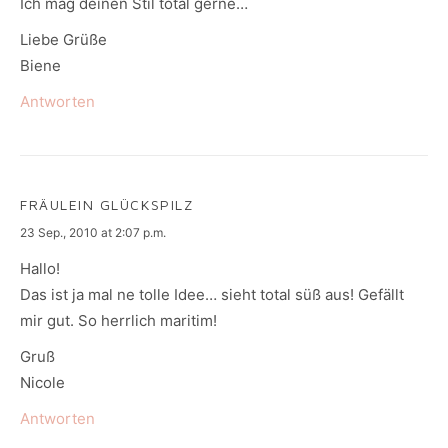
Ich mag deinen Stil total gerne…
Liebe Grüße
Biene
Antworten
FRÄULEIN GLÜCKSPILZ
says:
23 Sep., 2010 at 2:07 p.m.
Hallo!
Das ist ja mal ne tolle Idee… sieht total süß aus! Gefällt
mir gut. So herrlich maritim!
Gruß
Nicole
Antworten