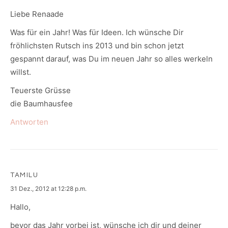
Liebe Renaade
Was für ein Jahr! Was für Ideen. Ich wünsche Dir
fröhlichsten Rutsch ins 2013 und bin schon jetzt
gespannt darauf, was Du im neuen Jahr so alles werkeln
willst.
Teuerste Grüsse
die Baumhausfee
Antworten
TAMILU
says:
31 Dez., 2012 at 12:28 p.m.
Hallo,
bevor das Jahr vorbei ist, wünsche ich dir und deiner