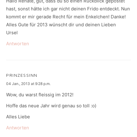
Hallo Renate, gut, dass du so einen Rückblick gepostet
hast, sonst hätte ich gar nicht deinen Frido entdeckt. Nun
kommt er mir gerade Recht für mein Enkelchen! Danke!
Alles Gute für 2013 wünscht dir und deinen Lieben
Ursel
Antworten
PRINZESSINN
says:
04 Jan., 2013 at 9:28 p.m.
Wow, du warst fleissig im 2012!
Hoffe das neue Jahr wird genau so toll :o)
Alles Liebe
Antworten