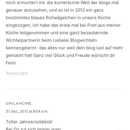
mich ermuntert mir die kunterbunte Welt der blogs mal
genauer anzusehen, und so ist in 2012 ein ganz
bestimmtes blaues Rollwägelchen in unsere Küche
eingezogen, ich habe das erste mal bei Post aus meiner
Küche teilgenommen und eine ganz bezaubernde
Wichtelpartnerin beim Liebelei Blogwichteln
kennengelernt- das alles nur weil dein blog lust auf mehr
gemacht hat! Ganz viel Glück und Freude wünscht dir
Femi
Antworten
SMILAHOME
says:
31 Dez., 2012 at 8:04 a.m.
Toller Jahresrückblick!
Bei Dir tut sich immer was!