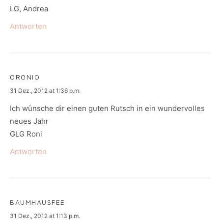
LG, Andrea
Antworten
ORONIO
says:
31 Dez., 2012 at 1:36 p.m.
Ich wünsche dir einen guten Rutsch in ein wundervolles
neues Jahr
GLG Roni
Antworten
BAUMHAUSFEE
says:
31 Dez., 2012 at 1:13 p.m.