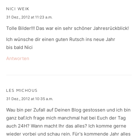
NICI WEIK
says:
31 Dez., 2012 at 11:23 a.m.
Tolle Bilder!!! Das war ein sehr schöner Jahresrückblick!
Ich wünsche dir einen guten Rutsch ins neue Jahr
bis bald Nici
Antworten
LES MICHOUS
says:
31 Dez., 2012 at 10:35 a.m.
Wau bin per Zufall auf Deinen Blog gestossen und ich bin
ganz baf.Ich frage mich manchmal hat bei Euch der Tag
auch 24H? Wann macht Ihr das alles? Ich komme gerne
wieder vorbei und schau rein. Für's kommende Jahr alles