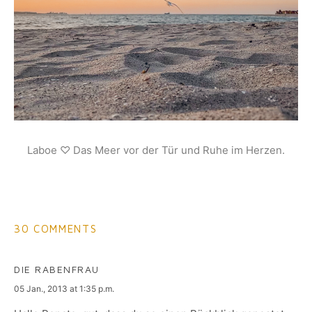
Laboe ♡ Das Meer vor der Tür und Ruhe im Herzen.
30 COMMENTS
DIE RABENFRAU
says:
05 Jan., 2013 at 1:35 p.m.