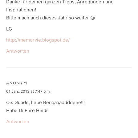
Danke für deinen ganzen Tipps, Anregungen und
Inspirationen!
Bitte mach auch dieses Jahr so weiter 😉
LG
http://memorvie.blogspot.de/
Antworten
ANONYM
says:
01 Jan., 2013 at 7:47 p.m.
Ois Guade, liebe Renaaaaddddeee!!!
Habe Di Ehre Heidi
Antworten