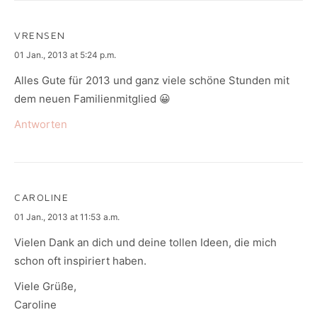
VRENSEN
says:
01 Jan., 2013 at 5:24 p.m.
Alles Gute für 2013 und ganz viele schöne Stunden mit
dem neuen Familienmitglied 😀
Antworten
CAROLINE
says:
01 Jan., 2013 at 11:53 a.m.
Vielen Dank an dich und deine tollen Ideen, die mich
schon oft inspiriert haben.
Viele Grüße,
Caroline