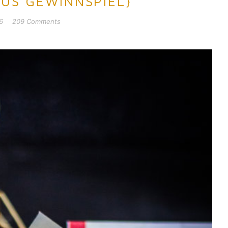
US GEWINNSPIEL}
6
209 Comments