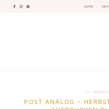
HOME
UNT
DIY
,
Freebie
POST ANALOG – HERBST