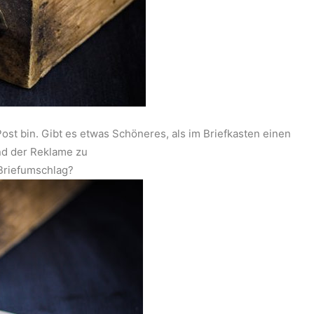
st bin. Gibt es etwas Schöneres, als im Briefkasten einen
d der Reklame zu
 Briefumschlag?