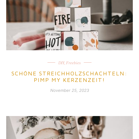
DIY
,
Freebies
SCHÖNE STREICHHOLZSCHACHTELN:
PIMP MY KERZENZEIT!
November 25, 2023