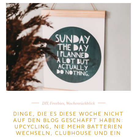
DIY
,
Freebies
,
Wochenrückblick
DINGE, DIE ES DIESE WOCHE NICHT
AUF DEN BLOG GESCHAFFT HABEN:
UPCYCLING, NIE MEHR BATTERIEN
WECHSELN, CLUBHOUSE UND EIN