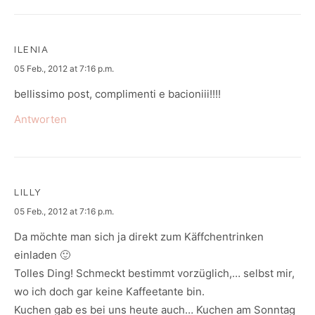
ILENIA
says:
05 Feb., 2012 at 7:16 p.m.
bellissimo post, complimenti e bacioniii!!!!
Antworten
LILLY
says:
05 Feb., 2012 at 7:16 p.m.
Da möchte man sich ja direkt zum Käffchentrinken
einladen 🙂
Tolles Ding! Schmeckt bestimmt vorzüglich,… selbst mir,
wo ich doch gar keine Kaffeetante bin.
Kuchen gab es bei uns heute auch… Kuchen am Sonntag