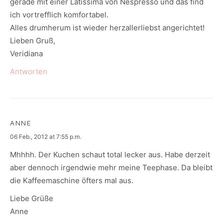
gerade mit einer Latissima von Nespresso und das find
ich vortrefflich komfortabel.
Alles drumherum ist wieder herzallerliebst angerichtet!
Lieben Gruß,
Veridiana
Antworten
ANNE
says:
06 Feb., 2012 at 7:55 p.m.
Mhhhh. Der Kuchen schaut total lecker aus. Habe derzeit
aber dennoch irgendwie mehr meine Teephase. Da bleibt
die Kaffeemaschine öfters mal aus.
Liebe Grüße
Anne