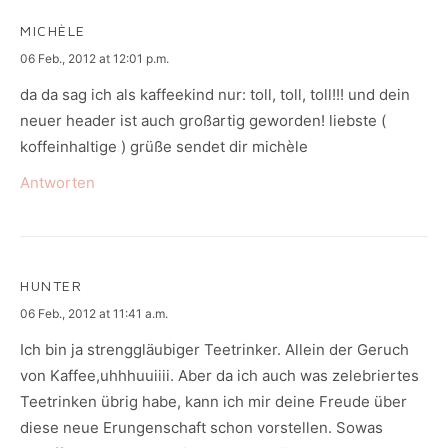
MICHÈLE
says:
06 Feb., 2012 at 12:01 p.m.
da da sag ich als kaffeekind nur: toll, toll, toll!!! und dein
neuer header ist auch großartig geworden! liebste (
koffeinhaltige ) grüße sendet dir michèle
Antworten
HUNTER
says:
06 Feb., 2012 at 11:41 a.m.
Ich bin ja strenggläubiger Teetrinker. Allein der Geruch
von Kaffee,uhhhuuiiii. Aber da ich auch was zelebriertes
Teetrinken übrig habe, kann ich mir deine Freude über
diese neue Erungenschaft schon vorstellen. Sowas