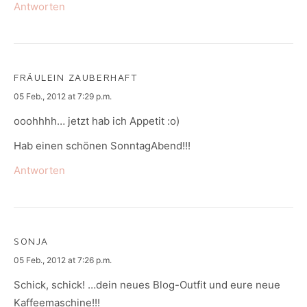
Antworten
FRÄULEIN ZAUBERHAFT
says:
05 Feb., 2012 at 7:29 p.m.
ooohhhh… jetzt hab ich Appetit :o)
Hab einen schönen SonntagAbend!!!
Antworten
SONJA
says:
05 Feb., 2012 at 7:26 p.m.
Schick, schick! …dein neues Blog-Outfit und eure neue
Kaffeemaschine!!!