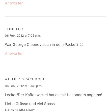
Antworten
JENNIFER
says:
06 Feb., 2012 at 7:05 p.m.
War George Clooney auch in dem Packet? 🙂
Antworten
ATELIER GRÄCHBODI
says:
06 Feb., 2012 at 12:41 p.m.
Lecker!Der Kaffeewickel hat es mir besonders angetan!
Liebe Grüsse und viel Spass
Beim "Kaffeelen"