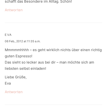
schafft das Besondere im Alltag. Schön!
Antworten
EVA
says:
06 Feb., 2012 at 11:35 a.m.
Mmmmmhhhh – es geht wirklich nichts über einen richtig
guten Espresso!
Das sieht so lecker aus bei dir – man möchte sich am
liebsten selbst einladen!
Liebe Grüße,
Eva
Antworten