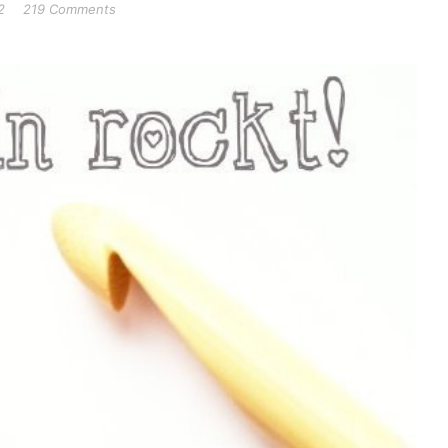
2
219 Comments