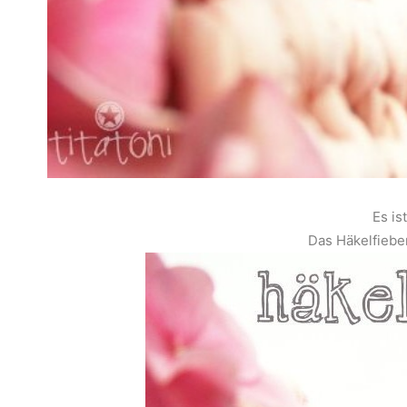
Es is
Das Häkelfieber