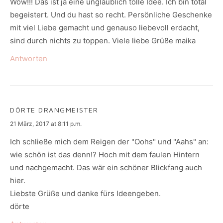
Wow!!! Das ist ja eine unglaublich tolle Idee. Ich bin total
begeistert. Und du hast so recht. Persönliche Geschenke
mit viel Liebe gemacht und genauso liebevoll erdacht,
sind durch nichts zu toppen. Viele liebe Grüße maika
Antworten
DÖRTE DRANGMEISTER
says:
21 März, 2017 at 8:11 p.m.
Ich schließe mich dem Reigen der "Oohs" und "Aahs" an:
wie schön ist das denn!? Hoch mit dem faulen Hintern
und nachgemacht. Das wär ein schöner Blickfang auch
hier.
Liebste Grüße und danke fürs Ideengeben.
dörte