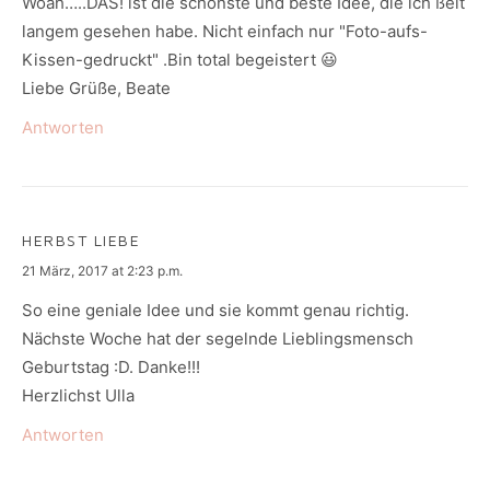
Woah…..DAS! ist die schönste und beste Idee, die ich ßeit
langem gesehen habe. Nicht einfach nur "Foto-aufs-
Kissen-gedruckt" .Bin total begeistert 😃
Liebe Grüße, Beate
Antworten
HERBST LIEBE
says:
21 März, 2017 at 2:23 p.m.
So eine geniale Idee und sie kommt genau richtig.
Nächste Woche hat der segelnde Lieblingsmensch
Geburtstag :D. Danke!!!
Herzlichst Ulla
Antworten