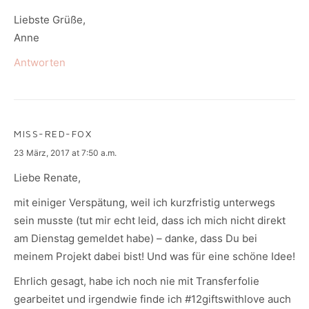
Liebste Grüße,
Anne
Antworten
MISS-RED-FOX
says:
23 März, 2017 at 7:50 a.m.
Liebe Renate,
mit einiger Verspätung, weil ich kurzfristig unterwegs
sein musste (tut mir echt leid, dass ich mich nicht direkt
am Dienstag gemeldet habe) – danke, dass Du bei
meinem Projekt dabei bist! Und was für eine schöne Idee!
Ehrlich gesagt, habe ich noch nie mit Transferfolie
gearbeitet und irgendwie finde ich #12giftswithlove auch