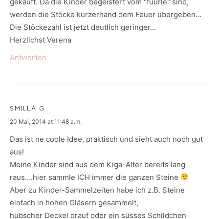
gekauft. Da die Kinder begeistert vom "füürle" sind,
werden die Stöcke kurzerhand dem Feuer übergeben…
Die Stöckezahl ist jetzt deutlich geringer…
Herzlichst Verena
Antworten
SMILLA G.
says:
20 Mai, 2014 at 11:48 a.m.
Das ist ne coole Idee, praktisch und sieht auch noch gut
aus!
Meine Kinder sind aus dem Kiga-Alter bereits lang
raus….hier sammle ICH immer die ganzen Steine
Aber zu Kinder-Sammelzeiten habe ich z.B. Steine
einfach in hohen Gläsern gesammelt,
hübscher Deckel drauf oder ein süsses Schildchen