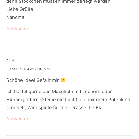
denn Stöckchen müssen immer zerlegt werden.
Liebe Grüße
Nähoma
Antworten
ELA
says:
20 Mai, 2014 at 7:00 p.m.
Schöne Idee! Gefällt mir
Ich bastel gerne aus Muscheln mit Löchern oder
Hühnergöttern (Steine mit Loch), die mir mein Patenkind
sammelt, Windspiele für die Terasse. LG Ela
Antworten