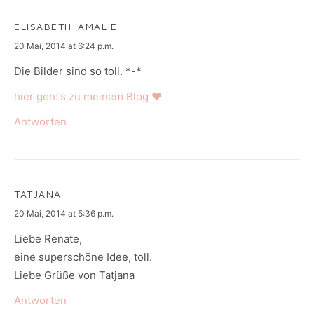
ELISABETH-AMALIE
says:
20 Mai, 2014 at 6:24 p.m.
Die Bilder sind so toll. *-*
hier geht’s zu meinem Blog ♥
Antworten
TATJANA
says:
20 Mai, 2014 at 5:36 p.m.
Liebe Renate,
eine superschöne Idee, toll.
Liebe Grüße von Tatjana
Antworten