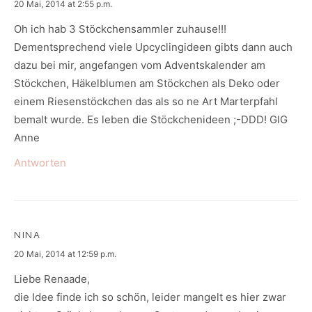
says:
20 Mai, 2014 at 2:55 p.m.
Oh ich hab 3 Stöckchensammler zuhause!!!
Dementsprechend viele Upcyclingideen gibts dann auch
dazu bei mir, angefangen vom Adventskalender am
Stöckchen, Häkelblumen am Stöckchen als Deko oder
einem Riesenstöckchen das als so ne Art Marterpfahl
bemalt wurde. Es leben die Stöckchenideen ;-DDD! GlG
Anne
Antworten
NINA
says:
20 Mai, 2014 at 12:59 p.m.
Liebe Renaade,
die Idee finde ich so schön, leider mangelt es hier zwar