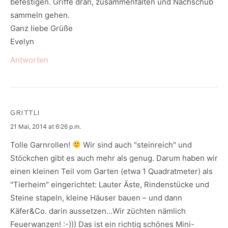
befestigen. Griffe dran, zusammenfalten und Nachschub
sammeln gehen.
Ganz liebe Grüße
Evelyn
Antworten
GRITTLI
says:
21 Mai, 2014 at 6:26 p.m.
Tolle Garnrollen!
Wir sind auch "steinreich" und
Stöckchen gibt es auch mehr als genug. Darum haben wir
einen kleinen Teil vom Garten (etwa 1 Quadratmeter) als
"Tierheim" eingerichtet: Lauter Äste, Rindenstücke und
Steine stapeln, kleine Häuser bauen – und dann
Käfer&Co. darin aussetzen…Wir züchten nämlich
Feuerwanzen! :-))) Das ist ein richtig schönes Mini-