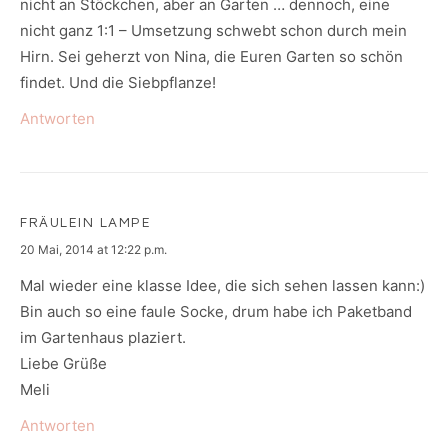
nicht an Stöckchen, aber an Garten … dennoch, eine
nicht ganz 1:1 – Umsetzung schwebt schon durch mein
Hirn. Sei geherzt von Nina, die Euren Garten so schön
findet. Und die Siebpflanze!
Antworten
FRÄULEIN LAMPE
says:
20 Mai, 2014 at 12:22 p.m.
Mal wieder eine klasse Idee, die sich sehen lassen kann:)
Bin auch so eine faule Socke, drum habe ich Paketband
im Gartenhaus plaziert.
Liebe Grüße
Meli
Antworten