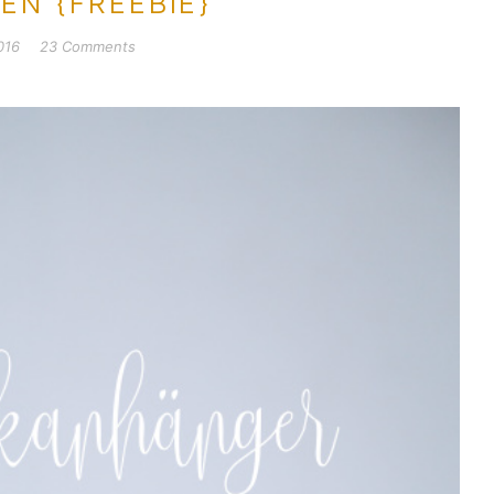
EN {FREEBIE}
016
23 Comments