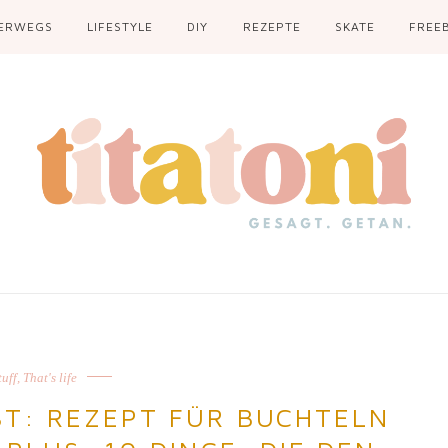
ERWEGS
LIFESTYLE
DIY
REZEPTE
SKATE
FREEB
tuff
,
That's life
ST: REZEPT FÜR BUCHTELN