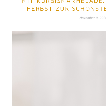
MIT KÜRBISMARMELADE. 
HERBST ZUR SCHÖNST
November 9, 202