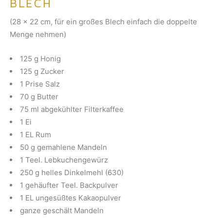
BLECH
(28 x 22 cm, für ein großes Blech einfach die doppelte
Menge nehmen)
125 g Honig
125 g Zucker
1 Prise Salz
70 g Butter
75 ml abgekühlter Filterkaffee
1 Ei
1 EL Rum
50 g gemahlene Mandeln
1 Teel. Lebkuchengewürz
250 g helles Dinkelmehl (630)
1 gehäufter Teel. Backpulver
1 EL ungesüßtes Kakaopulver
ganze geschält Mandeln