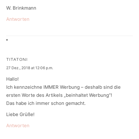
W. Brinkmann
Antworten
TITATONI
says:
27 Dez., 2018 at 12:06 p.m.
Hallo!
Ich kennzeichne IMMER Werbung – deshalb sind die
ersten Worte des Artikels „beinhaltet Werbung“!
Das habe ich immer schon gemacht.
Liebe Grüße!
Antworten