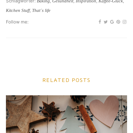
Schlagwörter:
,
,
,
,
Baking
Gesundheit
Inspiration
Kaffee-Glück
,
Kitchen Stuff
That´s life
Follow me:
RELATED POSTS